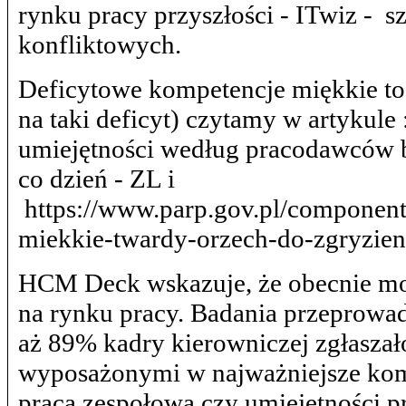
rynku pracy przyszłości - ITwiz - s
konfliktowych.
Deficytowe kompetencje miękkie t
na taki deficyt) czytamy w artykul
umiejętności według pracodawców b
co dzień - ZL i
https://www.parp.gov.pl/component/
miekkie-twardy-orzech-do-zgryzien
HCM Deck wskazuje, że obecnie mo
na rynku pracy. Badania przeprowa
aż 89% kadry kierowniczej zgłaszał
wyposażonymi w najważniejsze komp
praca zespołowa czy umiejętności 