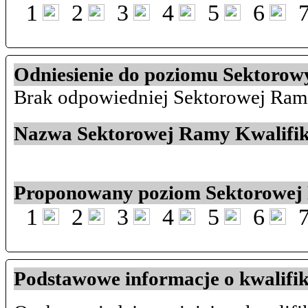
1
2
3
4
5
6
Odniesienie do poziomu Sektoro
Brak odpowiedniej Sektorowej Ram
Nazwa Sektorowej Ramy Kwalifik
Proponowany poziom Sektorowej
1
2
3
4
5
6
Podstawowe informacje o kwalifi