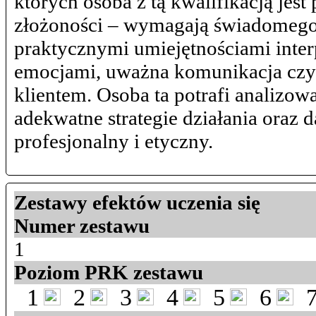
których osoba z tą kwalifikacją je
złożoności – wymagają świadomego 
praktycznymi umiejętnościami inter
emocjami, uważna komunikacja czy 
klientem. Osoba ta potrafi analizo
adekwatne strategie działania oraz
profesjonalny i etyczny.
Zestawy efektów uczenia się
Numer zestawu
1
Poziom PRK zestawu
1
2
3
4
5
6