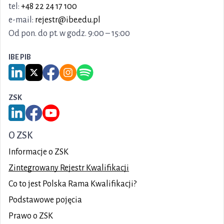
tel:
+48 22 24 17 100
e-mail:
rejestr@ibe.edu.pl
Od pon. do pt. w godz. 9:00 – 15:00
IBE PIB
Link do serwisu LinkedIn IBE PIB
Link do serwisu X IBE PIB
Link do Facebook IBE PIB
Link do Instagram IBE PIB
Link do Spotify IBE PIB
ZSK
Link do serwisu LinkedIn ZSK
Link do Facebook ZSK
Link do YouTube ZSK
O ZSK
Informacje o ZSK
Zintegrowany Rejestr Kwalifikacji
Co to jest Polska Rama Kwalifikacji?
Podstawowe pojęcia
Prawo o ZSK