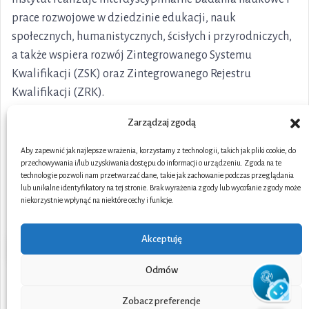
prace rozwojowe w dziedzinie edukacji, nauk
społecznych, humanistycznych, ścisłych i przyrodniczych,
a także wspiera rozwój Zintegrowanego Systemu
Kwalifikacji (ZSK) oraz Zintegrowanego Rejestru
Kwalifikacji (ZRK).
Zarządzaj zgodą
Aby zapewnić jak najlepsze wrażenia, korzystamy z technologii, takich jak pliki cookie, do
przechowywania i/lub uzyskiwania dostępu do informacji o urządzeniu. Zgoda na te
technologie pozwoli nam przetwarzać dane, takie jak zachowanie podczas przeglądania
lub unikalne identyfikatory na tej stronie. Brak wyrażenia zgody lub wycofanie zgody może
niekorzystnie wpłynąć na niektóre cechy i funkcje.
Akceptuję
Odmów
Portal współfinansowany ze środków Unii Europejskiej w
Zobacz preferencje
ramach Funduszy Europejskich dla Rozwoju Społecznego