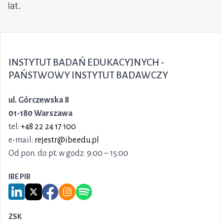
INSTYTUT BADAŃ EDUKACYJNYCH -
PAŃSTWOWY INSTYTUT BADAWCZY
ul. Górczewska 8
01-180 Warszawa
tel:
+48 22 24 17 100
e-mail:
rejestr@ibe.edu.pl
Od pon. do pt. w godz. 9:00 – 15:00
IBE PIB
Link do serwisu LinkedIn IBE PIB
Link do serwisu X IBE PIB
Link do Facebook IBE PIB
Link do Instagram IBE PIB
Link do Spotify IBE PIB
ZSK