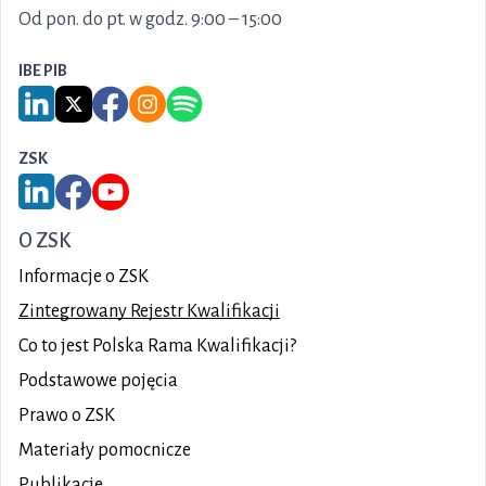
Od pon. do pt. w godz. 9:00 – 15:00
IBE PIB
Link do serwisu LinkedIn IBE PIB
Link do serwisu X IBE PIB
Link do Facebook IBE PIB
Link do Instagram IBE PIB
Link do Spotify IBE PIB
ZSK
Link do serwisu LinkedIn ZSK
Link do Facebook ZSK
Link do YouTube ZSK
O ZSK
Informacje o ZSK
Zintegrowany Rejestr Kwalifikacji
Co to jest Polska Rama Kwalifikacji?
Podstawowe pojęcia
Prawo o ZSK
Materiały pomocnicze
Publikacje