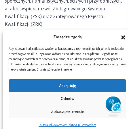
społecznych, humanistycznych, ścisłych i przyrodniczych,
a także wspiera rozwój Zintegrowanego Systemu
Kwalifikacji (ZSK) oraz Zintegrowanego Rejestru
Kwalifikacji (ZRK).
Zarządzaj zgodą
Aby zapewnić jak najlepsze wrażenia, korzystamy z technologii, takich jak pliki cookie, do
przechowywania i/lub uzyskiwania dostępu do informacji o urządzeniu. Zgoda na te
technologie pozwoli nam przetwarzać dane, takie jak zachowanie podczas przeglądania
lub unikalne identyfikatory na tej stronie. Brak wyrażenia zgody lub wycofanie zgody może
niekorzystnie wpłynąć na niektóre cechy i funkcje.
Akceptuję
Odmów
Portal współfinansowany ze środków Unii Europejskiej w
Zobacz preferencje
ramach Funduszy Europejskich dla Rozwoju Społecznego
(FERS)
Podziel się opinią
Polityka plików cookies
Polityka plików cookies