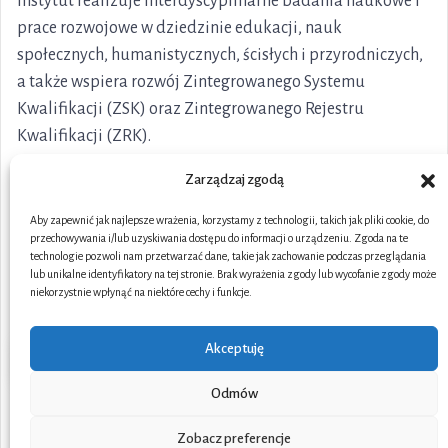
Instytut realizuje interdyscyplinarne badania naukowe i
prace rozwojowe w dziedzinie edukacji, nauk
społecznych, humanistycznych, ścisłych i przyrodniczych,
a także wspiera rozwój Zintegrowanego Systemu
Kwalifikacji (ZSK) oraz Zintegrowanego Rejestru
Kwalifikacji (ZRK).
Zarządzaj zgodą
Aby zapewnić jak najlepsze wrażenia, korzystamy z technologii, takich jak pliki cookie, do
przechowywania i/lub uzyskiwania dostępu do informacji o urządzeniu. Zgoda na te
technologie pozwoli nam przetwarzać dane, takie jak zachowanie podczas przeglądania
lub unikalne identyfikatory na tej stronie. Brak wyrażenia zgody lub wycofanie zgody może
niekorzystnie wpłynąć na niektóre cechy i funkcje.
Akceptuję
Odmów
Portal współfinansowany ze środków Unii Europejskiej w
Zobacz preferencje
ramach Funduszy Europejskich dla Rozwoju Społecznego