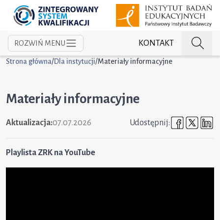
KONTAKT
ROZWIŃ MENU
Strona główna
/
Dla instytucji
/
Materiały informacyjne
Materiały informacyjne
Udostępni
Udost
U
Aktualizacja:
07.07.2026
Udostępnij:
Playlista ZRK na YouTube