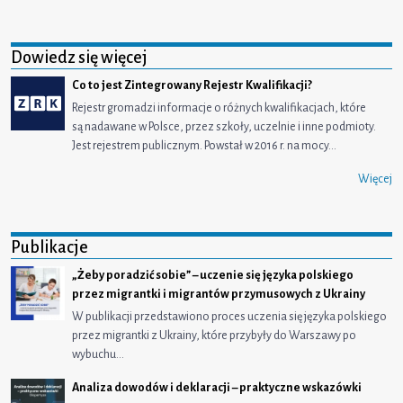
Dowiedz się więcej
Co to jest Zintegrowany Rejestr Kwalifikacji?
Rejestr gromadzi informacje o różnych kwalifikacjach, które
są nadawane w Polsce, przez szkoły, uczelnie i inne podmioty.
Jest rejestrem publicznym. Powstał w 2016 r. na mocy…
Więcej
Publikacje
„Żeby poradzić sobie” – uczenie się języka polskiego
przez migrantki i migrantów przymusowych z Ukrainy
W publikacji przedstawiono proces uczenia się języka polskiego
przez migrantki z Ukrainy, które przybyły do Warszawy po
wybuchu…
Analiza dowodów i deklaracji – praktyczne wskazówki