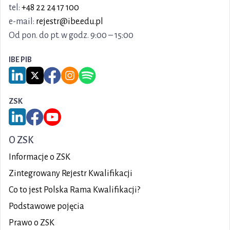
tel:
+48 22 24 17 100
e-mail:
rejestr@ibe.edu.pl
Od pon. do pt. w godz. 9:00 – 15:00
IBE PIB
Link do serwisu LinkedIn IBE PIB
Link do serwisu X IBE PIB
Link do Facebook IBE PIB
Link do Instagram IBE PIB
Link do Spotify IBE PIB
ZSK
Link do serwisu LinkedIn ZSK
Link do Facebook ZSK
Link do YouTube ZSK
O ZSK
Informacje o ZSK
Zintegrowany Rejestr Kwalifikacji
Co to jest Polska Rama Kwalifikacji?
Podstawowe pojęcia
Prawo o ZSK