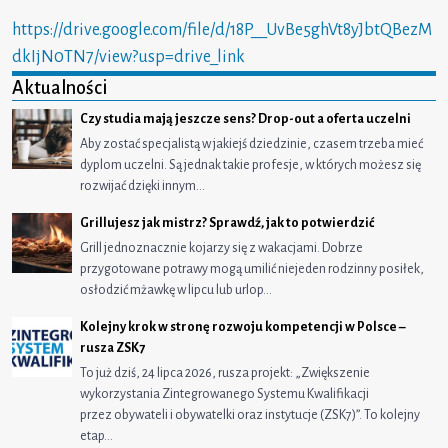
https://drive.google.com/file/d/18P__UvBe5ghVt8yJbtQBezM
dkIjN0TN7/view?usp=drive_link
Aktualności
Czy studia mają jeszcze sens? Drop-out a oferta uczelni
Aby zostać specjalistą w jakiejś dziedzinie, czasem trzeba mieć
dyplom uczelni. Są jednak takie profesje, w których możesz się
rozwijać dzięki innym…
Grillujesz jak mistrz? Sprawdź, jak to potwierdzić
Grill jednoznacznie kojarzy się z wakacjami. Dobrze
przygotowane potrawy mogą umilić niejeden rodzinny posiłek,
osłodzić mżawkę w lipcu lub urlop…
Kolejny krok w stronę rozwoju kompetencji w Polsce –
rusza ZSK7
To już dziś, 24 lipca 2026, rusza projekt: „Zwiększenie
wykorzystania Zintegrowanego Systemu Kwalifikacji
przez obywateli i obywatelki oraz instytucje (ZSK7)”. To kolejny
etap…