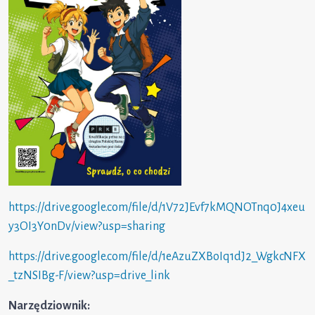
https://drive.google.com/file/d/1V72JEvf7kMQNOTnq0J4xeu
y3OI3Y0nDv/view?usp=sharing
https://drive.google.com/file/d/1eAzuZXBoIq1dJ2_WgkcNFX
_tzNSIBg-F/view?usp=drive_link
Narzędziownik: