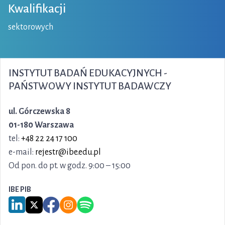
Kwalifikacji
sektorowych
INSTYTUT BADAŃ EDUKACYJNYCH -
PAŃSTWOWY INSTYTUT BADAWCZY
ul. Górczewska 8
01-180 Warszawa
tel:
+48 22 24 17 100
e-mail:
rejestr@ibe.edu.pl
Od pon. do pt. w godz. 9:00 – 15:00
IBE PIB
Link do serwisu LinkedIn IBE PIB
Link do serwisu X IBE PIB
Link do Facebook IBE PIB
Link do Instagram IBE PIB
Link do Spotify IBE PIB