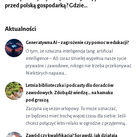
przed polską gospodarką? Gdzie…
Aktualności
Generatywna AI – zagrożenie czy pomoc w edukacji?
O tym, że sztuczna inteligencja (ang. artificial
intelligence – AI) coraz śmielej wypełnia nasze życie
prywatne i zawodowe, nikogo nie trzeba przekonywać.
Niektórych napawa…
Letnia biblioteczka i podcasty dla doradców
zawodowych. Zdobądź wiedzę… na hamaku
pod gruszą
Zaczyna się sezon urlopowy. To może oznaczać,
że będziesz mieć trochę więcej czasu dla siebie. Jeśli
chcesz połączyć letni relaks w ogrodzie z przyjemną…
Zawód czy kwalifikacja? Sprawdź, jak działają