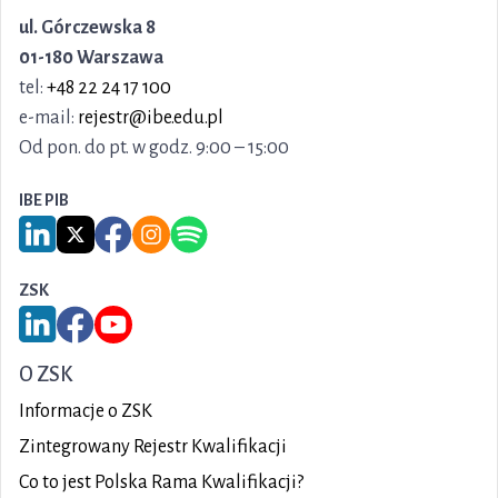
ul. Górczewska 8
01-180 Warszawa
tel:
+48 22 24 17 100
e-mail:
rejestr@ibe.edu.pl
Od pon. do pt. w godz. 9:00 – 15:00
IBE PIB
Link do serwisu LinkedIn IBE PIB
Link do serwisu X IBE PIB
Link do Facebook IBE PIB
Link do Instagram IBE PIB
Link do Spotify IBE PIB
ZSK
Link do serwisu LinkedIn ZSK
Link do Facebook ZSK
Link do YouTube ZSK
O ZSK
Informacje o ZSK
Zintegrowany Rejestr Kwalifikacji
Co to jest Polska Rama Kwalifikacji?