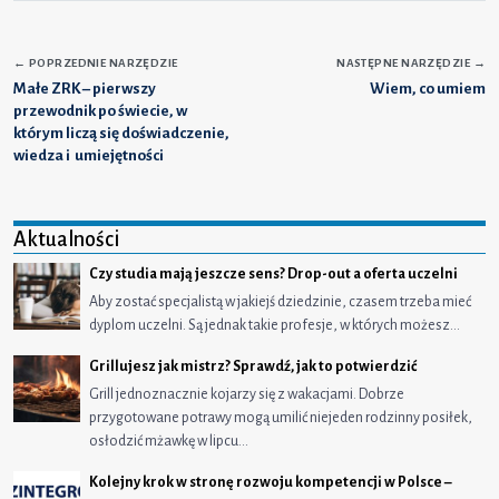
←
POPRZEDNIE NARZĘDZIE
NASTĘPNE NARZĘDZIE
→
Małe ZRK – pierwszy
Wiem, co umiem
przewodnik po świecie, w
którym liczą się doświadczenie,
wiedza i umiejętności
Aktualności
Czy studia mają jeszcze sens? Drop-out a oferta uczelni
Aby zostać specjalistą w jakiejś dziedzinie, czasem trzeba mieć
dyplom uczelni. Są jednak takie profesje, w których możesz…
Grillujesz jak mistrz? Sprawdź, jak to potwierdzić
Grill jednoznacznie kojarzy się z wakacjami. Dobrze
przygotowane potrawy mogą umilić niejeden rodzinny posiłek,
osłodzić mżawkę w lipcu…
Kolejny krok w stronę rozwoju kompetencji w Polsce –