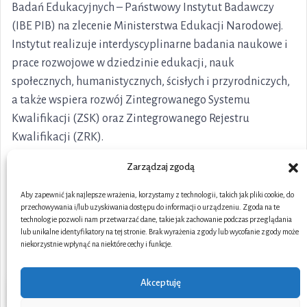
Badań Edukacyjnych – Państwowy Instytut Badawczy
(IBE PIB) na zlecenie Ministerstwa Edukacji Narodowej.
Instytut realizuje interdyscyplinarne badania naukowe i
prace rozwojowe w dziedzinie edukacji, nauk
społecznych, humanistycznych, ścisłych i przyrodniczych,
a także wspiera rozwój Zintegrowanego Systemu
Kwalifikacji (ZSK) oraz Zintegrowanego Rejestru
Kwalifikacji (ZRK).
Zarządzaj zgodą
Aby zapewnić jak najlepsze wrażenia, korzystamy z technologii, takich jak pliki cookie, do
przechowywania i/lub uzyskiwania dostępu do informacji o urządzeniu. Zgoda na te
technologie pozwoli nam przetwarzać dane, takie jak zachowanie podczas przeglądania
lub unikalne identyfikatory na tej stronie. Brak wyrażenia zgody lub wycofanie zgody może
niekorzystnie wpłynąć na niektóre cechy i funkcje.
Akceptuję