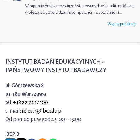
W raporcie Analiza rozwiązań stosowanych w Irlandii i na Malcie
w obszarze potwierdzania kompetencji na poziomie 1 i…
Więcej publikacji
INSTYTUT BADAŃ EDUKACYJNYCH -
PAŃSTWOWY INSTYTUT BADAWCZY
ul. Górczewska 8
01-180 Warszawa
tel:
+48 22 24 17 100
e-mail:
rejestr@ibe.edu.pl
Od pon. do pt. w godz. 9:00 – 15:00
IBE PIB