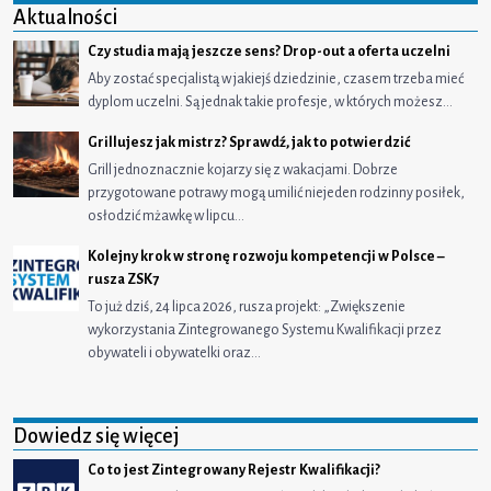
Aktualności
Czy studia mają jeszcze sens? Drop-out a oferta uczelni
Aby zostać specjalistą w jakiejś dziedzinie, czasem trzeba mieć
dyplom uczelni. Są jednak takie profesje, w których możesz…
Grillujesz jak mistrz? Sprawdź, jak to potwierdzić
Grill jednoznacznie kojarzy się z wakacjami. Dobrze
przygotowane potrawy mogą umilić niejeden rodzinny posiłek,
osłodzić mżawkę w lipcu…
Kolejny krok w stronę rozwoju kompetencji w Polsce –
rusza ZSK7
To już dziś, 24 lipca 2026, rusza projekt: „Zwiększenie
wykorzystania Zintegrowanego Systemu Kwalifikacji przez
obywateli i obywatelki oraz…
Dowiedz się więcej
Co to jest Zintegrowany Rejestr Kwalifikacji?