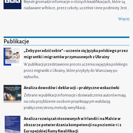
Rejestr gromadzi informacje o różnych kwalifikacjach, które są
nadawane w Polsce, przez szkoły, uczelnie i inne podmioty. Jest…
Więcej
Publikacje
„Żeby poradzić sobie” – uczenie się języka polskiego przez
migrantki i migrantów przymusowych z Ukrainy
W publikacji przedstawiono proces uczenia się języka polskiego
przez migrantki z Ukrainy, które przybyły do Warszawy po
wybuchu…
Analiza dowodów i deklaracji – praktyczne wskazówki
Zebrane w publikacji informacje i doświadczenia autorów mają
na celu przybliżenie osobom projektującym walidację
praktycznej strony metody weryfikacji…
Analiza rozwiązań stosowanych w Irlandii i na Malcie w
obszarze potwierdzania kompetencji na poziomie 1 i 2
Europejskiej Ramy Kwalifikacji