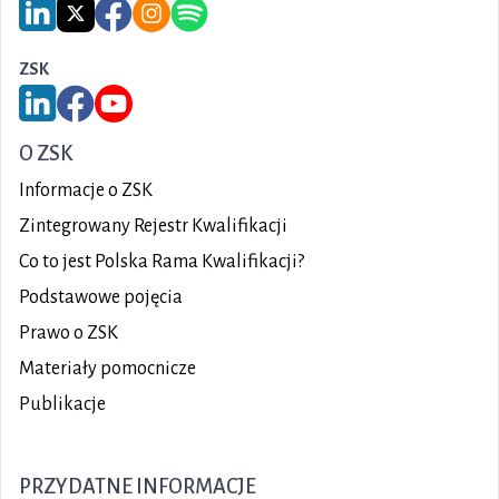
Link do serwisu LinkedIn IBE PIB
Link do serwisu X IBE PIB
Link do Facebook IBE PIB
Link do Instagram IBE PIB
Link do Spotify IBE PIB
ZSK
Link do serwisu LinkedIn ZSK
Link do Facebook ZSK
Link do YouTube ZSK
O ZSK
Informacje o ZSK
Zintegrowany Rejestr Kwalifikacji
Co to jest Polska Rama Kwalifikacji?
Podstawowe pojęcia
Prawo o ZSK
Materiały pomocnicze
Publikacje
PRZYDATNE INFORMACJE