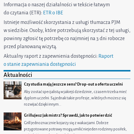
Informacja o naszej działalności w tekście łatwym
do czytania (ETR):
ETR o IBE
Istnieje możliwość skorzystania z usługi tłumacza PJM
w siedzibie. Osoby, które potrzebują skorzystać z tej usługi,
powinny zgłosić tę potrzebę co najmniej na 3 dni robocze
przed planowaną wizytą.
Aktualny raport z zapewnienia dostępności:
Raport
o stanie zapewniania dostępności
Aktualności
Czy studia mają jeszcze sens? Drop-out a oferta uczelni
Aby zostać specjalistą w jakiejś dziedzinie, czasem trzeba mieć
dyplom uczelni. Są jednak takie profesje, w których możesz się
rozwijać dzięki innym…
Grillujesz jak mistrz? Sprawdź, jak to potwierdzić
Grill jednoznacznie kojarzy się z wakacjami. Dobrze
przygotowane potrawy mogą umilić niejeden rodzinny posiłek,