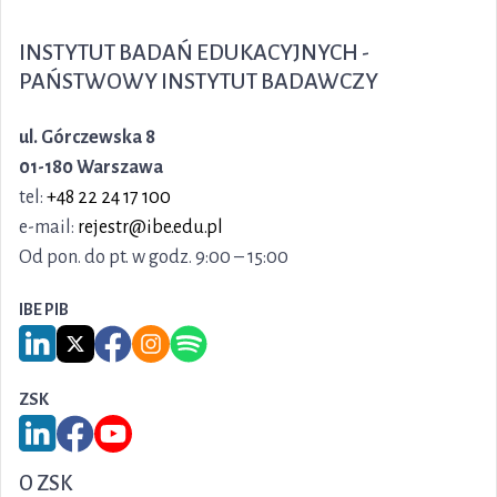
INSTYTUT BADAŃ EDUKACYJNYCH -
PAŃSTWOWY INSTYTUT BADAWCZY
ul. Górczewska 8
01-180 Warszawa
tel:
+48 22 24 17 100
e-mail:
rejestr@ibe.edu.pl
Od pon. do pt. w godz. 9:00 – 15:00
IBE PIB
Link do serwisu LinkedIn IBE PIB
Link do serwisu X IBE PIB
Link do Facebook IBE PIB
Link do Instagram IBE PIB
Link do Spotify IBE PIB
ZSK
Link do serwisu LinkedIn ZSK
Link do Facebook ZSK
Link do YouTube ZSK
O ZSK