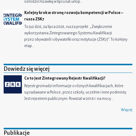
osłodzić mżawkę w lipcu lub urlop…
Kolejny krok w stronę rozwoju kompetencji w Polsce –
rusza ZSK7
To już dziś, 24 lipca 2026, rusza projekt: „Zwiększenie
wykorzystania Zintegrowanego Systemu Kwalifikacji
przez obywateli i obywatelki oraz instytucje (ZSK7)”. To kolejny
etap…
Dowiedz się więcej
Co to jest Zintegrowany Rejestr Kwalifikacji?
Rejestr gromadzi informacje o różnych kwalifikacjach, które
są nadawane w Polsce, przez szkoły, uczelnie i inne podmioty.
Jest rejestrem publicznym. Powstał w 2016 r. na mocy…
Więcej
Publikacje