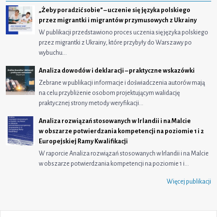
„Żeby poradzić sobie” – uczenie się języka polskiego
przez migrantki i migrantów przymusowych z Ukrainy
W publikacji przedstawiono proces uczenia się języka polskiego
przez migrantki z Ukrainy, które przybyły do Warszawy po
wybuchu…
Analiza dowodów i deklaracji – praktyczne wskazówki
Zebrane w publikacji informacje i doświadczenia autorów mają
na celu przybliżenie osobom projektującym walidację
praktycznej strony metody weryfikacji…
Analiza rozwiązań stosowanych w Irlandii i na Malcie
w obszarze potwierdzania kompetencji na poziomie 1 i 2
Europejskiej Ramy Kwalifikacji
W raporcie Analiza rozwiązań stosowanych w Irlandii i na Malcie
w obszarze potwierdzania kompetencji na poziomie 1 i…
Więcej publikacji