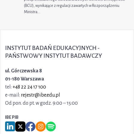
(BCU), wynikające z regulacji zawartych w Rozporządzeniu
Ministra…
INSTYTUT BADAŃ EDUKACYJNYCH -
PAŃSTWOWY INSTYTUT BADAWCZY
ul. Górczewska 8
01-180 Warszawa
tel:
+48 22 24 17 100
e-mail:
rejestr@ibe.edu.pl
Od pon. do pt. w godz. 9:00 – 15:00
IBE PIB
Link do serwisu LinkedIn IBE PIB
Link do serwisu X IBE PIB
Link do Facebook IBE PIB
Link do Instagram IBE PIB
Link do Spotify IBE PIB