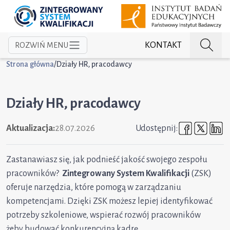
KONTAKT
ROZWIŃ MENU
Strona główna
/
Działy HR, pracodawcy
Działy HR, pracodawcy
Udostępni
Udost
U
Aktualizacja:
28.07.2026
Udostępnij:
Zastanawiasz się, jak podnieść jakość swojego zespołu
pracowników?
Zintegrowany System Kwalifikacji
(ZSK)
oferuje narzędzia, które pomogą w zarządzaniu
kompetencjami. Dzięki ZSK możesz lepiej identyfikować
potrzeby szkoleniowe, wspierać rozwój pracowników
żeby budować konkurencyjną kadrę.