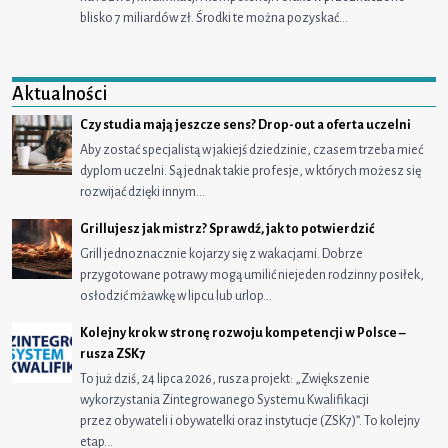
blisko 7 miliardów zł. Środki te można pozyskać…
Aktualności
Czy studia mają jeszcze sens? Drop-out a oferta uczelni
Aby zostać specjalistą w jakiejś dziedzinie, czasem trzeba mieć
dyplom uczelni. Są jednak takie profesje, w których możesz się
rozwijać dzięki innym…
Grillujesz jak mistrz? Sprawdź, jak to potwierdzić
Grill jednoznacznie kojarzy się z wakacjami. Dobrze
przygotowane potrawy mogą umilić niejeden rodzinny posiłek,
osłodzić mżawkę w lipcu lub urlop…
Kolejny krok w stronę rozwoju kompetencji w Polsce –
rusza ZSK7
To już dziś, 24 lipca 2026, rusza projekt: „Zwiększenie
wykorzystania Zintegrowanego Systemu Kwalifikacji
przez obywateli i obywatelki oraz instytucje (ZSK7)”. To kolejny
etap…