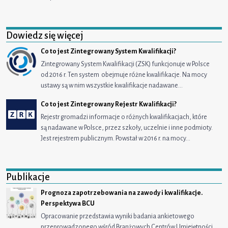
Dowiedz się więcej
Co to jest Zintegrowany System Kwalifikacji?
Zintegrowany System Kwalifikacji (ZSK) funkcjonuje w Polsce
od 2016 r. Ten system obejmuje różne kwalifikacje. Na mocy
ustawy są w nim wszystkie kwalifikacje nadawane…
Co to jest Zintegrowany Rejestr Kwalifikacji?
Rejestr gromadzi informacje o różnych kwalifikacjach, które
są nadawane w Polsce, przez szkoły, uczelnie i inne podmioty.
Jest rejestrem publicznym. Powstał w 2016 r. na mocy…
Publikacje
Prognoza zapotrzebowania na zawody i kwalifikacje.
Perspektywa BCU
Opracowanie przedstawia wyniki badania ankietowego
przeprowadzonego wśród Branżowych Centrów Umiejętności