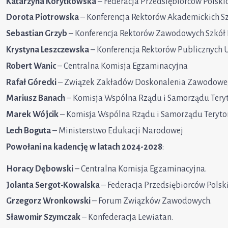
Katarzyna Korytkowska
– Federacja Przedsiębiorców Polski
Dorota Piotrowska
– Konferencja Rektorów Akademickich Sz
Sebastian Grzyb
– Konferencja Rektorów Zawodowych Szkół 
Krystyna Leszczewska
– Konferencja Rektorów Publicznych 
Robert Wanic
– Centralna Komisja Egzaminacyjna
Rafał Górecki
– Związek Zakładów Doskonalenia Zawodow
Mariusz Banach
– Komisja Wspólna Rządu i Samorządu Tery
Marek Wójcik
– Komisja Wspólna Rządu i Samorządu Teryto
Lech Boguta
– Ministerstwo Edukacji Narodowej
Powołani na kadencję w latach 2024-2028
:
Horacy Dębowski
– Centralna Komisja Egzaminacyjna.
Jolanta Sergot-Kowalska
– Federacja Przedsiębiorców Polski
Grzegorz Wronkowski
– Forum Związków Zawodowych.
Sławomir Szymczak
– Konfederacja Lewiatan.