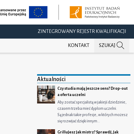
ZINTEGROWANY REJESTR KWALIFIKACJI
KONTAKT
SZUKAJ
Aktualności
Czy studia mają jeszcze sens? Drop-out
a oferta uczelni
j na Facebooku
ępnij na Twitterze
dostępnij na LinkedIn
Aby zostać specjalistą w jakiejś dziedzinie,
czasem trzeba mieć dyplom uczelni.
Są jednak takie profesje, w których możesz
się rozwijać dzięki innym…
Grillujesz jak mistrz? Sprawdź, jak