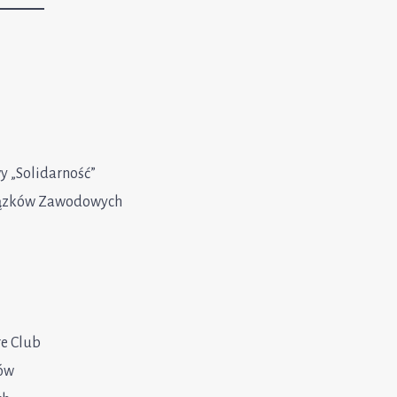
 „Solidarność”
iązków Zawodowych
e Club
ców