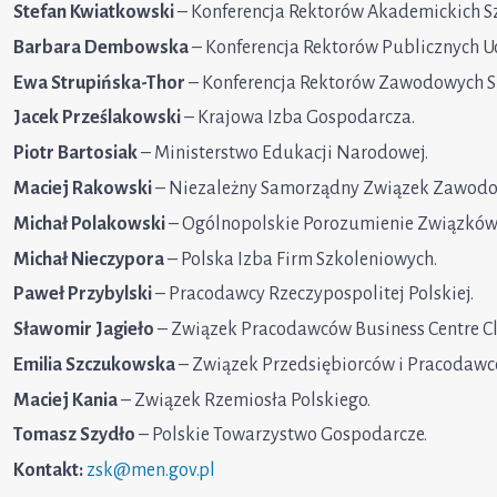
Stefan Kwiatkowski
– Konferencja Rektorów Akademickich Sz
Barbara Dembowska
– Konferencja Rektorów Publicznych 
Ewa Strupińska-Thor
– Konferencja Rektorów Zawodowych Sz
Jacek Prześlakowski
– Krajowa Izba Gospodarcza.
Piotr Bartosiak
– Ministerstwo Edukacji Narodowej.
Maciej Rakowski
– Niezależny Samorządny Związek Zawodow
Michał Polakowski
– Ogólnopolskie Porozumienie Związkó
Michał Nieczypora
– Polska Izba Firm Szkoleniowych.
Paweł Przybylski
– Pracodawcy Rzeczypospolitej Polskiej.
Sławomir Jagieło
– Związek Pracodawców Business Centre Cl
Emilia Szczukowska
– Związek Przedsiębiorców i Pracodawc
Maciej Kania
– Związek Rzemiosła Polskiego.
Tomasz Szydło
– Polskie Towarzystwo Gospodarcze.
Kontakt:
zsk@men.gov.pl