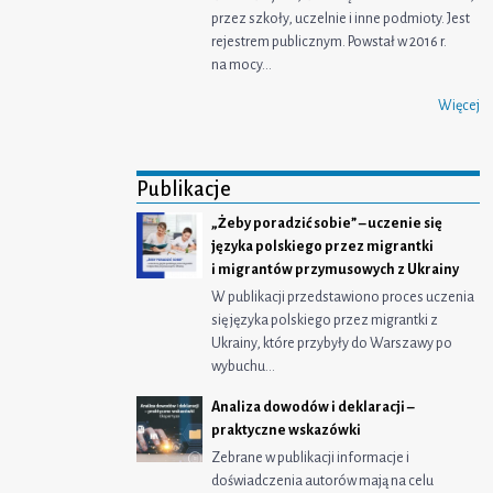
przez szkoły, uczelnie i inne podmioty. Jest
rejestrem publicznym. Powstał w 2016 r.
na mocy…
Więcej
Publikacje
„Żeby poradzić sobie” – uczenie się
języka polskiego przez migrantki
i migrantów przymusowych z Ukrainy
W publikacji przedstawiono proces uczenia
się języka polskiego przez migrantki z
Ukrainy, które przybyły do Warszawy po
wybuchu…
Analiza dowodów i deklaracji –
praktyczne wskazówki
Zebrane w publikacji informacje i
doświadczenia autorów mają na celu