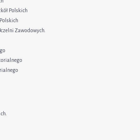
ch
kół Polskich
Polskich
Uczelni Zawodowych.
ego
torialnego
rialnego
ch.