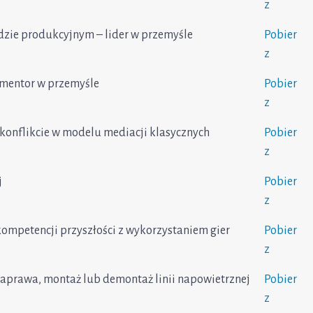
z
zie produkcyjnym – lider w przemyśle
Pobier
z
 mentor w przemyśle
Pobier
z
konflikcie w modelu mediacji klasycznych
Pobier
z
j
Pobier
z
kompetencji przyszłości z wykorzystaniem gier
Pobier
z
naprawa, montaż lub demontaż linii napowietrznej
Pobier
z