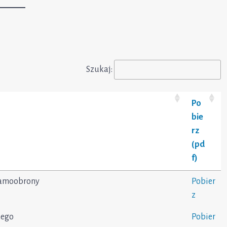
Szukaj:
Po
bie
rz
(pd
f)
 samoobrony
Pobier
z
nego
Pobier