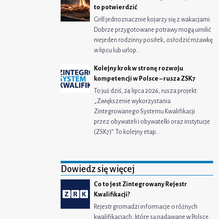
to potwierdzić
Grill jednoznacznie kojarzy się z wakacjami.
Dobrze przygotowane potrawy mogą umilić
niejeden rodzinny posiłek, osłodzić mżawkę
w lipcu lub urlop…
Kolejny krok w stronę rozwoju
kompetencji w Polsce – rusza ZSK7
To już dziś, 24 lipca 2026, rusza projekt:
„Zwiększenie wykorzystania
Zintegrowanego Systemu Kwalifikacji
przez obywateli i obywatelki oraz instytucje
(ZSK7)”. To kolejny etap…
Dowiedz się więcej
Co to jest Zintegrowany Rejestr
Kwalifikacji?
Rejestr gromadzi informacje o różnych
kwalifikacjach, które są nadawane w Polsce,