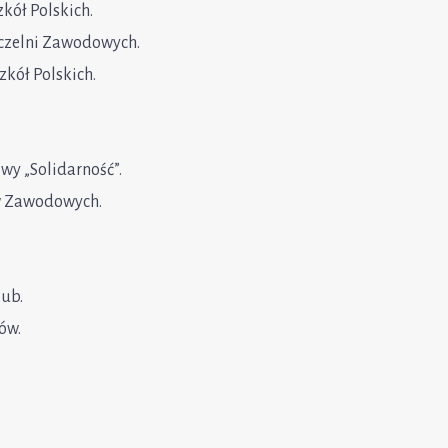
kół Polskich.
Uczelni Zawodowych.
kół Polskich.
y „Solidarność”.
w Zawodowych.
ub.
ów.