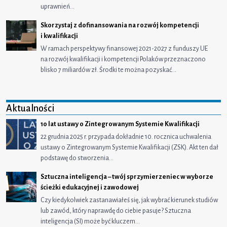
uprawnień…
Skorzystaj z dofinansowania na rozwój kompetencji
i kwalifikacji
W ramach perspektywy finansowej 2021-2027 z funduszy UE
na rozwój kwalifikacji i kompetencji Polaków przeznaczono
blisko 7 miliardów zł. Środki te można pozyskać…
Aktualności
10 lat ustawy o Zintegrowanym Systemie Kwalifikacji
22 grudnia 2025 r. przypada dokładnie 10. rocznica uchwalenia
ustawy o Zintegrowanym Systemie Kwalifikacji (ZSK). Akt ten dał
podstawę do stworzenia…
Sztuczna inteligencja – twój sprzymierzeniec w wyborze
ścieżki edukacyjnej i zawodowej
Czy kiedykolwiek zastanawiałeś się, jak wybrać kierunek studiów
lub zawód, który naprawdę do ciebie pasuje? Sztuczna
inteligencja (SI) może być kluczem…