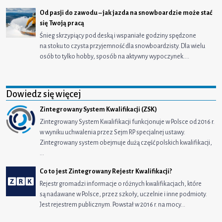
Od pasji do zawodu – jak jazda na snowboardzie może stać
się Twoją pracą
Śnieg skrzypiący pod deską i wspaniałe godziny spędzone
na stoku to czysta przyjemność dla snowboardzisty. Dla wielu
osób to tylko hobby, sposób na aktywny wypoczynek.…
Dowiedz się więcej
Zintegrowany System Kwalifikacji (ZSK)
Zintegrowany System Kwalifikacji funkcjonuje w Polsce od 2016 r.
w wyniku uchwalenia przez Sejm RP specjalnej ustawy.
Zintegrowany system obejmuje dużą część polskich kwalifikacji,
…
Co to jest Zintegrowany Rejestr Kwalifikacji?
Rejestr gromadzi informacje o różnych kwalifikacjach, które
są nadawane w Polsce, przez szkoły, uczelnie i inne podmioty.
Jest rejestrem publicznym. Powstał w 2016 r. na mocy…