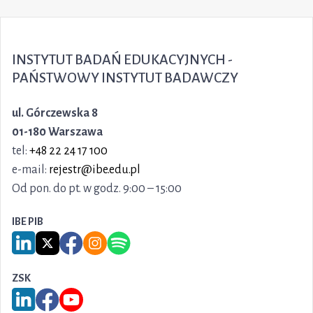
INSTYTUT BADAŃ EDUKACYJNYCH -
PAŃSTWOWY INSTYTUT BADAWCZY
ul. Górczewska 8
01-180 Warszawa
tel:
+48 22 24 17 100
e-mail:
rejestr@ibe.edu.pl
Od pon. do pt. w godz. 9:00 – 15:00
IBE PIB
Link do serwisu LinkedIn IBE PIB
Link do serwisu X IBE PIB
Link do Facebook IBE PIB
Link do Instagram IBE PIB
Link do Spotify IBE PIB
ZSK
Link do serwisu LinkedIn ZSK
Link do Facebook ZSK
Link do YouTube ZSK