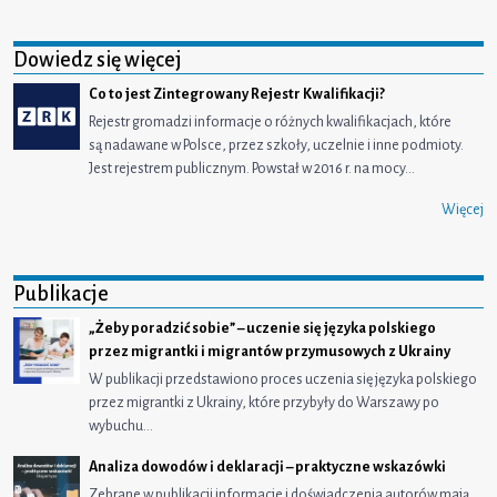
Dowiedz się więcej
Co to jest Zintegrowany Rejestr Kwalifikacji?
Rejestr gromadzi informacje o różnych kwalifikacjach, które
są nadawane w Polsce, przez szkoły, uczelnie i inne podmioty.
Jest rejestrem publicznym. Powstał w 2016 r. na mocy…
Więcej
Publikacje
„Żeby poradzić sobie” – uczenie się języka polskiego
przez migrantki i migrantów przymusowych z Ukrainy
W publikacji przedstawiono proces uczenia się języka polskiego
przez migrantki z Ukrainy, które przybyły do Warszawy po
wybuchu…
Analiza dowodów i deklaracji – praktyczne wskazówki
Zebrane w publikacji informacje i doświadczenia autorów mają