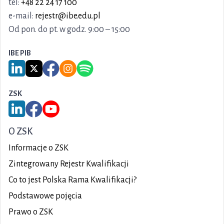
tel:
+48 22 24 17 100
e-mail:
rejestr@ibe.edu.pl
Od pon. do pt. w godz. 9:00 – 15:00
IBE PIB
Link do serwisu LinkedIn IBE PIB
Link do serwisu X IBE PIB
Link do Facebook IBE PIB
Link do Instagram IBE PIB
Link do Spotify IBE PIB
ZSK
Link do serwisu LinkedIn ZSK
Link do Facebook ZSK
Link do YouTube ZSK
O ZSK
Informacje o ZSK
Zintegrowany Rejestr Kwalifikacji
Co to jest Polska Rama Kwalifikacji?
Podstawowe pojęcia
Prawo o ZSK