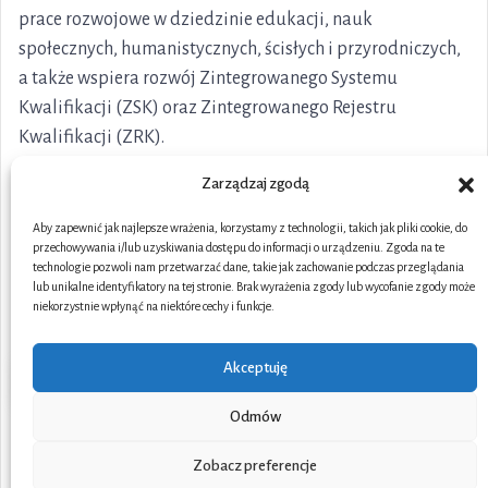
prace rozwojowe w dziedzinie edukacji, nauk
społecznych, humanistycznych, ścisłych i przyrodniczych,
a także wspiera rozwój Zintegrowanego Systemu
Kwalifikacji (ZSK) oraz Zintegrowanego Rejestru
Kwalifikacji (ZRK).
Zarządzaj zgodą
Aby zapewnić jak najlepsze wrażenia, korzystamy z technologii, takich jak pliki cookie, do
przechowywania i/lub uzyskiwania dostępu do informacji o urządzeniu. Zgoda na te
technologie pozwoli nam przetwarzać dane, takie jak zachowanie podczas przeglądania
lub unikalne identyfikatory na tej stronie. Brak wyrażenia zgody lub wycofanie zgody może
niekorzystnie wpłynąć na niektóre cechy i funkcje.
Akceptuję
Odmów
Portal współfinansowany ze środków Unii Europejskiej w
Zobacz preferencje
ramach Funduszy Europejskich dla Rozwoju Społecznego