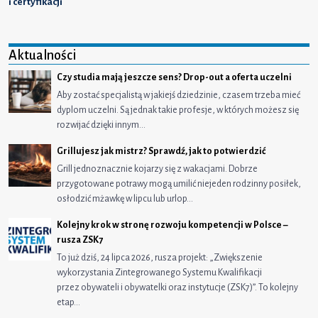
i certyfikacji
Aktualności
Czy studia mają jeszcze sens? Drop-out a oferta uczelni
Aby zostać specjalistą w jakiejś dziedzinie, czasem trzeba mieć
dyplom uczelni. Są jednak takie profesje, w których możesz się
rozwijać dzięki innym…
Grillujesz jak mistrz? Sprawdź, jak to potwierdzić
Grill jednoznacznie kojarzy się z wakacjami. Dobrze
przygotowane potrawy mogą umilić niejeden rodzinny posiłek,
osłodzić mżawkę w lipcu lub urlop…
Kolejny krok w stronę rozwoju kompetencji w Polsce –
rusza ZSK7
To już dziś, 24 lipca 2026, rusza projekt: „Zwiększenie
wykorzystania Zintegrowanego Systemu Kwalifikacji
przez obywateli i obywatelki oraz instytucje (ZSK7)”. To kolejny
etap…