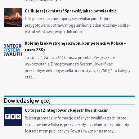
Grillujesz jak mistrz? Sprawdź, jak to potwierdzić
Grill jednoznacznie kojarzy się z wakacjami. Dobrze
przygotowane potrawy mogą umilić niejeden rodzinny posiłek,
osłodzić mżawkę w lipcu lub urlop…
Kolejny krok w stronę rozwoju kompetencji w Polsce –
rusza ZSK7
To już dziś, 24 lipca 2026, rusza projekt: „Zwiększenie
wykorzystania Zintegrowanego Systemu Kwalifikacji
przez obywateli i obywatelki oraz instytucje (ZSK7)”. To kolejny
etap…
Dowiedz się więcej
Co to jest Zintegrowany Rejestr Kwalifikacji?
Rejestr gromadzi informacje o różnych kwalifikacjach, które
są nadawane w Polsce, przez szkoły, uczelnie i inne podmioty.
Jest rejestrem publicznym. Powstał w 2016 r. na mocy…