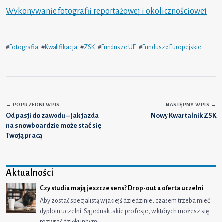
Wykonywanie fotografii reportażowej i okolicznościowej
#
Fotografia
#
Kwalifikacja
#
ZSK
#
Fundusze UE
#
Fundusze Europejskie
←
POPRZEDNI WPIS
NASTĘPNY WPIS
→
Od pasji do zawodu – jak jazda
Nowy Kwartalnik ZSK
na snowboardzie może stać się
Twoją pracą
Aktualności
Czy studia mają jeszcze sens? Drop-out a oferta uczelni
Aby zostać specjalistą w jakiejś dziedzinie, czasem trzeba mieć
dyplom uczelni. Są jednak takie profesje, w których możesz się
rozwijać dzięki innym…