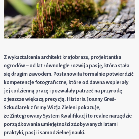
Z wykształcenia architekt krajobrazu, projektantka
ogrodów – od lat równolegle rozwija pasję, która stała
się drugim zawodem. Postanowiła formalnie potwierdzić
kompetencje fotograficzne, które od dawna wspierały
jej codzienną pracę i pozwalały patrzeć na przyrodę
z jeszcze większą precyzją. Historia Joanny Greś-
Szkudlarek z firmy Wizja Zieleni pokazuje,
że Zintegrowany System Kwalifikacji to realne narzędzie
porządkowania umiejętności zdobywanych latami
praktyki, pasji i samodzielnej nauki.