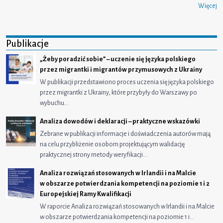
Więcej
Publikacje
„Żeby poradzić sobie” – uczenie się języka polskiego
przez migrantki i migrantów przymusowych z Ukrainy
W publikacji przedstawiono proces uczenia się języka polskiego
przez migrantki z Ukrainy, które przybyły do Warszawy po
wybuchu…
Analiza dowodów i deklaracji – praktyczne wskazówki
Zebrane w publikacji informacje i doświadczenia autorów mają
na celu przybliżenie osobom projektującym walidację
praktycznej strony metody weryfikacji…
Analiza rozwiązań stosowanych w Irlandii i na Malcie
w obszarze potwierdzania kompetencji na poziomie 1 i 2
Europejskiej Ramy Kwalifikacji
W raporcie Analiza rozwiązań stosowanych w Irlandii i na Malcie
w obszarze potwierdzania kompetencji na poziomie 1 i…