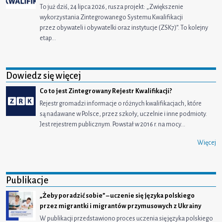
To już dziś, 24 lipca 2026, rusza projekt: „Zwiększenie
wykorzystania Zintegrowanego Systemu Kwalifikacji
przez obywateli i obywatelki oraz instytucje (ZSK7)”. To kolejny
etap…
Dowiedz się więcej
Co to jest Zintegrowany Rejestr Kwalifikacji?
Rejestr gromadzi informacje o różnych kwalifikacjach, które
są nadawane w Polsce, przez szkoły, uczelnie i inne podmioty.
Jest rejestrem publicznym. Powstał w 2016 r. na mocy…
Więcej
Publikacje
„Żeby poradzić sobie” – uczenie się języka polskiego
przez migrantki i migrantów przymusowych z Ukrainy
W publikacji przedstawiono proces uczenia się języka polskiego