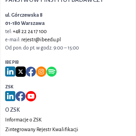
ul. Górczewska 8
01-180 Warszawa
tel:
+48 22 24 17 100
e-mail:
rejestr@ibe.edu.pl
Od pon. do pt. w godz. 9:00 – 15:00
IBE PIB
Link do serwisu LinkedIn IBE PIB
Link do serwisu X IBE PIB
Link do Facebook IBE PIB
Link do Instagram IBE PIB
Link do Spotify IBE PIB
ZSK
Link do serwisu LinkedIn ZSK
Link do Facebook ZSK
Link do YouTube ZSK
O ZSK
Informacje o ZSK
Zintegrowany Rejestr Kwalifikacji