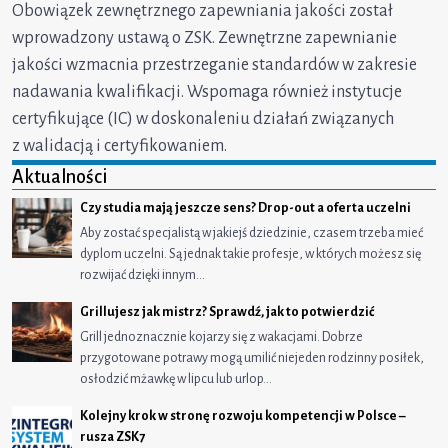
Obowiązek zewnętrznego zapewniania jakości został
wprowadzony ustawą o ZSK. Zewnętrzne zapewnianie
jakości wzmacnia przestrzeganie standardów w zakresie
nadawania kwalifikacji. Wspomaga również instytucje
certyfikujące (IC) w doskonaleniu działań związanych
z walidacją i certyfikowaniem.
Aktualności
Czy studia mają jeszcze sens? Drop-out a oferta uczelni
Aby zostać specjalistą w jakiejś dziedzinie, czasem trzeba mieć
dyplom uczelni. Są jednak takie profesje, w których możesz się
rozwijać dzięki innym…
Grillujesz jak mistrz? Sprawdź, jak to potwierdzić
Grill jednoznacznie kojarzy się z wakacjami. Dobrze
przygotowane potrawy mogą umilić niejeden rodzinny posiłek,
osłodzić mżawkę w lipcu lub urlop…
Kolejny krok w stronę rozwoju kompetencji w Polsce –
rusza ZSK7