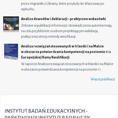
przez migrantki z Ukrainy, które przybyły do Warszawy po
wybuchu…
Analiza dowodów i deklaracji – praktyczne wskazówki
Zebrane w publikacji informacje i doświadczenia autorów mają
na celu przybliżenie osobom projektującym walidację
praktycznej strony metody weryfikacji…
Analiza rozwiązań stosowanych w Irlandii i na Malcie
w obszarze potwierdzania kompetencji na poziomie 1 i 2
Europejskiej Ramy Kwalifikacji
W raporcie Analiza rozwiązań stosowanych w Irlandii i na Malcie
w obszarze potwierdzania kompetencji na poziomie 1 i…
Więcej publikacji
INSTYTUT BADAŃ EDUKACYJNYCH -
PAŃSTWOWY INSTYTUT BADAWCZY