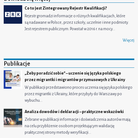
Co to jest Zintegrowany Rejestr Kwalifikacji?
Rejestr gromadzi informacje o różnych kwalifikacjach, które
są nadawane w Polsce, przez szkoły, uczelnie i inne podmioty.
Jest rejestrem publicznym. Powstał w 2016 r. na mocy…
Więcej
Publikacje
„Żeby poradzić sobie” – uczenie się języka polskiego
przez migrantki i migrantów przymusowych z Ukrainy
W publikacji przedstawiono proces uczenia się języka polskiego
przez migrantki z Ukrainy, które przybyły do Warszawy po
wybuchu…
Analiza dowodów i deklaracji – praktyczne wskazówki
Zebrane w publikacji informacje i doświadczenia autorów mają
na celu przybliżenie osobom projektującym walidację
praktycznej strony metody weryfikacji…