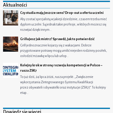
Aktualności
Czy studia mają jeszcze sens? Drop-out a oferta uczelni
Aby zostać specjalistą w jakiejś dziedzinie, czasem trzeba mieć
dyplom uczelni. Są jednak takie profesje, w których możesz się
rozwijać dzięki innym…
Grillujesz jak mistrz? Sprawdź, jak to potwierdzić
Grill jednoznacznie kojarzy się z wakacjami. Dobrze
przygotowane potrawy mogą umilić niejeden rodzinny posiłek,
osłodzić mżawkę w lipcu lub urlop…
Kolejny krok w stronę rozwoju kompetencji w Polsce –
rusza ZSK7
To już dziś, 24 lipca 2026, rusza projekt: „Zwiększenie
wykorzystania Zintegrowanego Systemu Kwalifikacji
przez obywateli i obywatelki oraz instytucje (ZSK7)”. To kolejny
etap…
Dowiedz się więcej