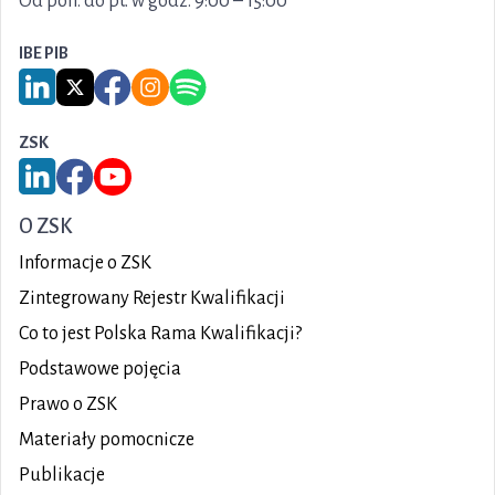
Od pon. do pt. w godz. 9:00 – 15:00
IBE PIB
Link do serwisu LinkedIn IBE PIB
Link do serwisu X IBE PIB
Link do Facebook IBE PIB
Link do Instagram IBE PIB
Link do Spotify IBE PIB
ZSK
Link do serwisu LinkedIn ZSK
Link do Facebook ZSK
Link do YouTube ZSK
O ZSK
Informacje o ZSK
Zintegrowany Rejestr Kwalifikacji
Co to jest Polska Rama Kwalifikacji?
Podstawowe pojęcia
Prawo o ZSK
Materiały pomocnicze
Publikacje