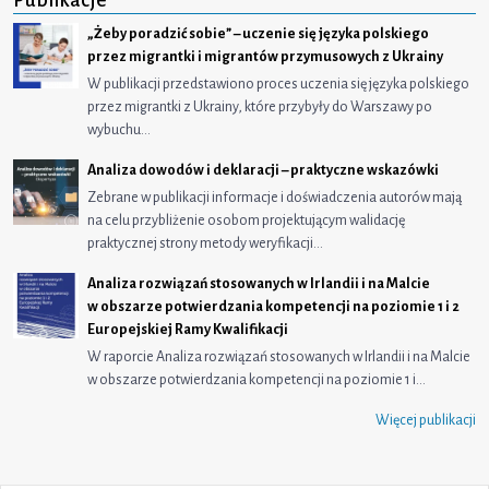
Publikacje
„Żeby poradzić sobie” – uczenie się języka polskiego
przez migrantki i migrantów przymusowych z Ukrainy
W publikacji przedstawiono proces uczenia się języka polskiego
przez migrantki z Ukrainy, które przybyły do Warszawy po
wybuchu…
Analiza dowodów i deklaracji – praktyczne wskazówki
Zebrane w publikacji informacje i doświadczenia autorów mają
na celu przybliżenie osobom projektującym walidację
praktycznej strony metody weryfikacji…
Analiza rozwiązań stosowanych w Irlandii i na Malcie
w obszarze potwierdzania kompetencji na poziomie 1 i 2
Europejskiej Ramy Kwalifikacji
W raporcie Analiza rozwiązań stosowanych w Irlandii i na Malcie
w obszarze potwierdzania kompetencji na poziomie 1 i…
Więcej publikacji