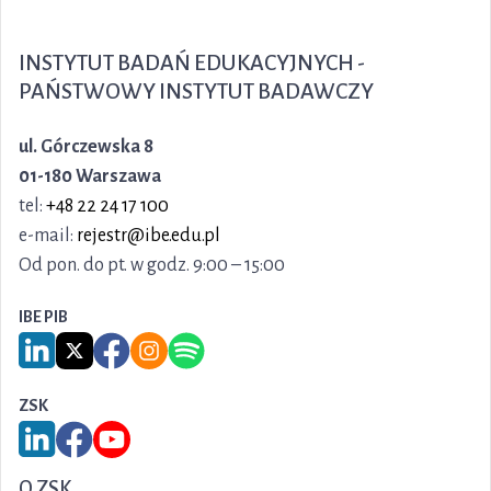
INSTYTUT BADAŃ EDUKACYJNYCH -
PAŃSTWOWY INSTYTUT BADAWCZY
ul. Górczewska 8
01-180 Warszawa
tel:
+48 22 24 17 100
e-mail:
rejestr@ibe.edu.pl
Od pon. do pt. w godz. 9:00 – 15:00
IBE PIB
Link do serwisu LinkedIn IBE PIB
Link do serwisu X IBE PIB
Link do Facebook IBE PIB
Link do Instagram IBE PIB
Link do Spotify IBE PIB
ZSK
Link do serwisu LinkedIn ZSK
Link do Facebook ZSK
Link do YouTube ZSK
O ZSK