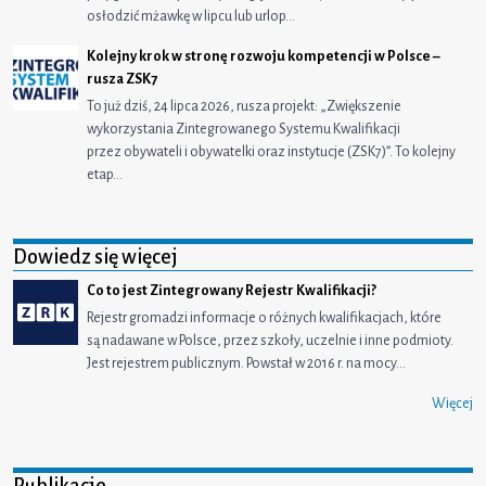
osłodzić mżawkę w lipcu lub urlop…
Kolejny krok w stronę rozwoju kompetencji w Polsce –
rusza ZSK7
To już dziś, 24 lipca 2026, rusza projekt: „Zwiększenie
wykorzystania Zintegrowanego Systemu Kwalifikacji
przez obywateli i obywatelki oraz instytucje (ZSK7)”. To kolejny
etap…
Dowiedz się więcej
Co to jest Zintegrowany Rejestr Kwalifikacji?
Rejestr gromadzi informacje o różnych kwalifikacjach, które
są nadawane w Polsce, przez szkoły, uczelnie i inne podmioty.
Jest rejestrem publicznym. Powstał w 2016 r. na mocy…
Więcej