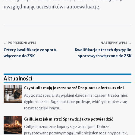
uwzględniając uczestników i autoewaluację.
←
POPRZEDNI WPIS
NASTĘPNY WPIS
→
Cztery kwalifikacje ze sportu
Kwalifikacje z trzech dyscyplin
włączone do ZSK
sportowych włączone do ZSK
Aktualności
Czy studia mają jeszcze sens? Drop-out a oferta uczelni
Aby zostać specjalistą w jakiejś dziedzinie, czasem trzeba mieć
dyplom uczelni. Są jednak takie profesje, w których możesz się
rozwijać dzięki innym…
Grillujesz jak mistrz? Sprawdź, jak to potwierdzić
Grill jednoznacznie kojarzy się z wakacjami. Dobrze
przygotowane potrawy mogą umilić niejeden rodzinny posiłek,