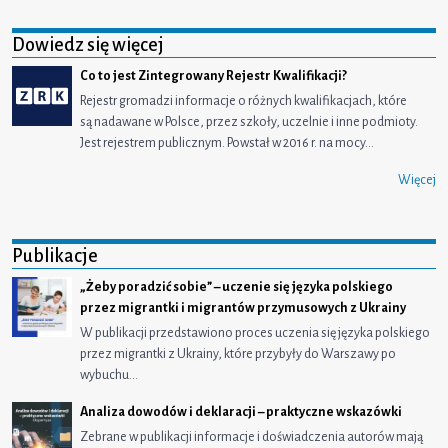
Dowiedz się więcej
Co to jest Zintegrowany Rejestr Kwalifikacji?
Rejestr gromadzi informacje o różnych kwalifikacjach, które
są nadawane w Polsce, przez szkoły, uczelnie i inne podmioty.
Jest rejestrem publicznym. Powstał w 2016 r. na mocy…
Więcej
Publikacje
„Żeby poradzić sobie” – uczenie się języka polskiego
przez migrantki i migrantów przymusowych z Ukrainy
W publikacji przedstawiono proces uczenia się języka polskiego
przez migrantki z Ukrainy, które przybyły do Warszawy po
wybuchu…
Analiza dowodów i deklaracji – praktyczne wskazówki
Zebrane w publikacji informacje i doświadczenia autorów mają