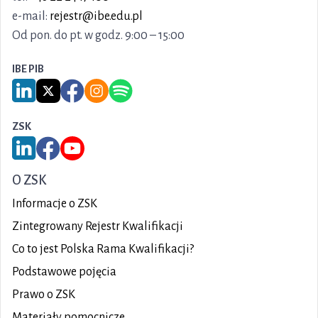
e-mail:
rejestr@ibe.edu.pl
Od pon. do pt. w godz. 9:00 – 15:00
IBE PIB
Link do serwisu LinkedIn IBE PIB
Link do serwisu X IBE PIB
Link do Facebook IBE PIB
Link do Instagram IBE PIB
Link do Spotify IBE PIB
ZSK
Link do serwisu LinkedIn ZSK
Link do Facebook ZSK
Link do YouTube ZSK
O ZSK
Informacje o ZSK
Zintegrowany Rejestr Kwalifikacji
Co to jest Polska Rama Kwalifikacji?
Podstawowe pojęcia
Prawo o ZSK
Materiały pomocnicze