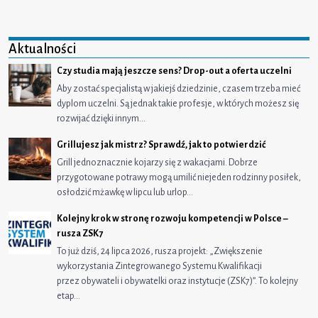
Aktualności
Czy studia mają jeszcze sens? Drop-out a oferta uczelni
Aby zostać specjalistą w jakiejś dziedzinie, czasem trzeba mieć
dyplom uczelni. Są jednak takie profesje, w których możesz się
rozwijać dzięki innym…
Grillujesz jak mistrz? Sprawdź, jak to potwierdzić
Grill jednoznacznie kojarzy się z wakacjami. Dobrze
przygotowane potrawy mogą umilić niejeden rodzinny posiłek,
osłodzić mżawkę w lipcu lub urlop…
Kolejny krok w stronę rozwoju kompetencji w Polsce –
rusza ZSK7
To już dziś, 24 lipca 2026, rusza projekt: „Zwiększenie
wykorzystania Zintegrowanego Systemu Kwalifikacji
przez obywateli i obywatelki oraz instytucje (ZSK7)”. To kolejny
etap…