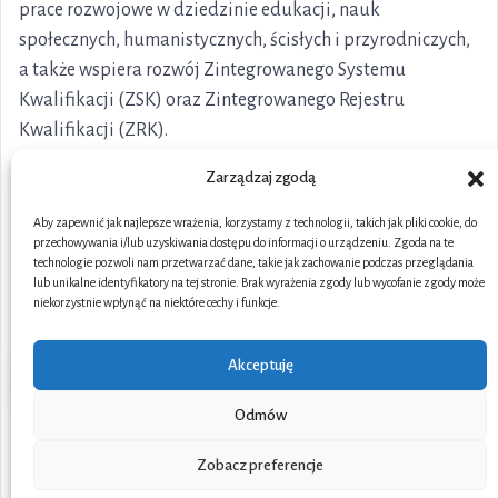
prace rozwojowe w dziedzinie edukacji, nauk
społecznych, humanistycznych, ścisłych i przyrodniczych,
a także wspiera rozwój Zintegrowanego Systemu
Kwalifikacji (ZSK) oraz Zintegrowanego Rejestru
Kwalifikacji (ZRK).
Zarządzaj zgodą
Aby zapewnić jak najlepsze wrażenia, korzystamy z technologii, takich jak pliki cookie, do
przechowywania i/lub uzyskiwania dostępu do informacji o urządzeniu. Zgoda na te
technologie pozwoli nam przetwarzać dane, takie jak zachowanie podczas przeglądania
lub unikalne identyfikatory na tej stronie. Brak wyrażenia zgody lub wycofanie zgody może
niekorzystnie wpłynąć na niektóre cechy i funkcje.
Akceptuję
Odmów
Portal współfinansowany ze środków Unii Europejskiej w
Zobacz preferencje
ramach Funduszy Europejskich dla Rozwoju Społecznego