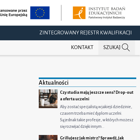
ZINTEGROWANY REJESTR KWALIFIKACJI
KONTAKT
SZUKAJ
Aktualności
Czy studia mają jeszcze sens? Drop-out
a oferta uczelni
j na Facebooku
ępnij na Twitterze
dostępnij na LinkedIn
Aby zostać specjalistą w jakiejś dziedzinie,
czasem trzeba mieć dyplom uczelni.
Są jednak takie profesje, w których możesz
się rozwijać dzięki innym…
Grillujesz jak mistrz? Sprawdź, jak