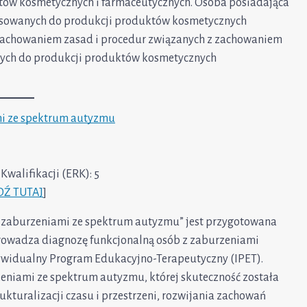
tów kosmetycznych i farmaceutycznych. Osoba posiadająca
stosowanych do produkcji produktów kosmetycznych
z zachowaniem zasad i procedur związanych z zachowaniem
nych do produkcji produktów kosmetycznych
mi ze spektrum autyzmu
walifikacji (ERK): 5
Ź TUTAJ
]
z zaburzeniami ze spektrum autyzmu” jest przygotowana
zeprowadza diagnozę funkcjonalną osób z zaburzeniami
dywidualny Program Edukacyjno-Terapeutyczny (IPET).
zeniami ze spektrum autyzmu, której skuteczność została
uralizacji czasu i przestrzeni, rozwijania zachowań