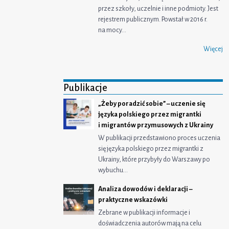
przez szkoły, uczelnie i inne podmioty. Jest
rejestrem publicznym. Powstał w 2016 r.
na mocy…
Więcej
Publikacje
„Żeby poradzić sobie” – uczenie się
języka polskiego przez migrantki
i migrantów przymusowych z Ukrainy
W publikacji przedstawiono proces uczenia
się języka polskiego przez migrantki z
Ukrainy, które przybyły do Warszawy po
wybuchu…
Analiza dowodów i deklaracji –
praktyczne wskazówki
Zebrane w publikacji informacje i
doświadczenia autorów mają na celu