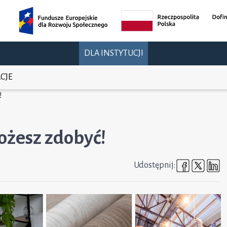
DLA INSTYTUCJI
CJE
!
ożesz zdobyć!
Udostępni
Udost
U
Udostępnij: