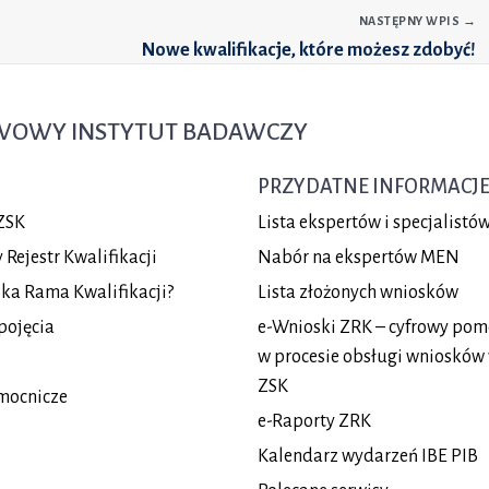
NASTĘPNY WPIS
→
Nowe kwalifikacje, które możesz zdobyć!
TWOWY INSTYTUT BADAWCZY
PRZYDATNE INFORMACJ
ZSK
Lista ekspertów i specjalist
Rejestr Kwalifikacji
Nabór na ekspertów MEN
lska Rama Kwalifikacji?
Lista złożonych wniosków
pojęcia
e-Wnioski ZRK – cyfrowy pom
w procesie obsługi wniosków
ZSK
mocnicze
e-Raporty ZRK
Kalendarz wydarzeń IBE PIB