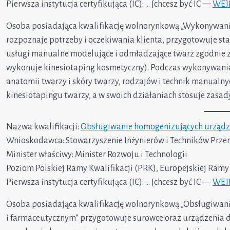
Pierwsza instytucja certyfikująca (IC): … [chcesz być IC —
WEJ
Osoba posiadająca kwalifikację wolnorynkową „Wykonywani
rozpoznaje potrzeby i oczekiwania klienta, przygotowuje st
usługi manualne modelujące i odmładzające twarz zgodnie z 
wykonuje kinesiotaping kosmetyczny). Podczas wykonywani
anatomii twarzy i skóry twarzy, rodzajów i technik manualn
kinesiotapingu twarzy, a w swoich działaniach stosuje zasady
Nazwa kwalifikacji:
Obsługiwanie homogenizujących urządz
Wnioskodawca: Stowarzyszenie Inżynierów i Techników Prz
Minister właściwy: Minister Rozwoju i Technologii
Poziom Polskiej Ramy Kwalifikacji (PRK), Europejskiej Ramy K
Pierwsza instytucja certyfikująca (IC): … [chcesz być IC —
WEJ
Osoba posiadająca kwalifikację wolnorynkową „Obsługiwan
i farmaceutycznym” przygotowuje surowce oraz urządzenia d