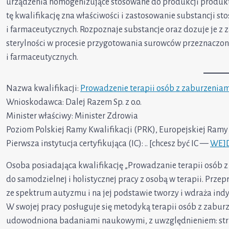
urządzenia homogenizujące stosowane do produkcji produk
tę kwalifikację zna właściwości i zastosowanie substancji 
i farmaceutycznych. Rozpoznaje substancje oraz dozuje je 
sterylności w procesie przygotowania surowców przeznaczo
i farmaceutycznych.
Nazwa kwalifikacji:
Prowadzenie terapii osób z zaburzenia
Wnioskodawca: Dalej Razem Sp. z o.o.
Minister właściwy: Minister Zdrowia
Poziom Polskiej Ramy Kwalifikacji (PRK), Europejskiej Ramy K
Pierwsza instytucja certyfikująca (IC): .. [chcesz być IC —
WEJD
Osoba posiadająca kwalifikację „Prowadzanie terapii osób 
do samodzielnej i holistycznej pracy z osobą w terapii. Pr
ze spektrum autyzmu i na jej podstawie tworzy i wdraża in
W swojej pracy posługuje się metodyką terapii osób z zabur
udowodniona badaniami naukowymi, z uwzględnieniem: strukt