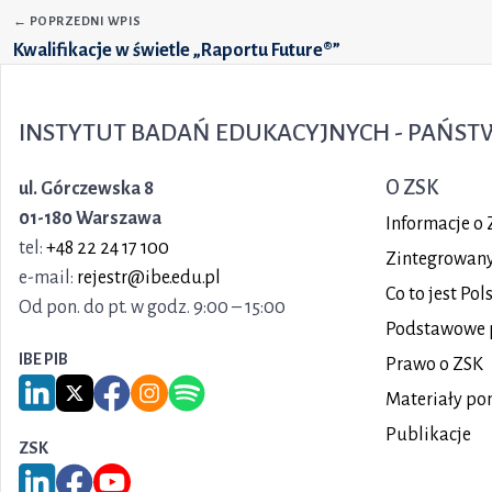
←
POPRZEDNI WPIS
Kwalifikacje w świetle „Raportu Future®”
INSTYTUT BADAŃ EDUKACYJNYCH - PAŃS
O ZSK
ul. Górczewska 8
01-180 Warszawa
Informacje o 
tel:
+48 22 24 17 100
Zintegrowany 
e-mail:
rejestr@ibe.edu.pl
Co to jest Po
Od pon. do pt. w godz. 9:00 – 15:00
Podstawowe 
IBE PIB
Prawo o ZSK
Link do serwisu LinkedIn IBE PIB
Link do serwisu X IBE PIB
Link do Facebook IBE PIB
Link do Instagram IBE PIB
Link do Spotify IBE PIB
Materiały po
Publikacje
ZSK
Link do serwisu LinkedIn ZSK
Link do Facebook ZSK
Link do YouTube ZSK