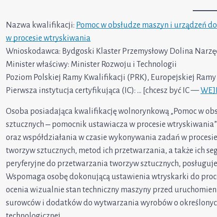
Nazwa kwalifikacji:
Pomoc w obsłudze maszyn i urządzeń do
w procesie wtryskiwania
Wnioskodawca: Bydgoski Klaster Przemysłowy Dolina Narz
Minister właściwy: Minister Rozwoju i Technologii
Poziom Polskiej Ramy Kwalifikacji (PRK), Europejskiej Ramy K
Pierwsza instytucja certyfikująca (IC): … [chcesz być IC —
WEJ
Osoba posiadająca kwalifikację wolnorynkową „Pomoc w ob
sztucznych ‒ pomocnik ustawiacza w procesie wtryskiwania”
oraz współdziałania w czasie wykonywania zadań w procesie
tworzyw sztucznych, metod ich przetwarzania, a także ich se
peryferyjne do przetwarzania tworzyw sztucznych, posługuje
Wspomaga osobę dokonującą ustawienia wtryskarki do proce
ocenia wizualnie stan techniczny maszyny przed uruchomien
surowców i dodatków do wytwarzania wyrobów o określonyc
technologicznej.