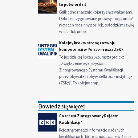
to potwierdzić
Grill jednoznacznie kojarzy się z wakacjami.
Dobrze przygotowane potrawy mogą umilić
niejeden rodzinny posiłek, osłodzić mżawkę
w lipcu lub urlop…
Kolejny krok w stronę rozwoju
kompetencji w Polsce – rusza ZSK7
To już dziś, 24 lipca 2026, rusza projekt:
„Zwiększenie wykorzystania
Zintegrowanego Systemu Kwalifikacji
przez obywateli i obywatelki oraz instytucje
(ZSK7)”. To kolejny etap…
Dowiedz się więcej
Co to jest Zintegrowany Rejestr
Kwalifikacji?
Rejestr gromadzi informacje o różnych
kwalifikacjach, które są nadawane w Polsce,