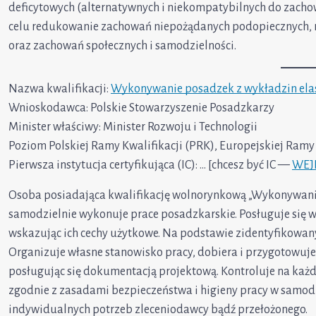
deficytowych (alternatywnych i niekompatybilnych do zachow
celu redukowanie zachowań niepożądanych podopiecznych, r
oraz zachowań społecznych i samodzielności.
Nazwa kwalifikacji:
Wykonywanie posadzek z wykładzin elast
Wnioskodawca: Polskie Stowarzyszenie Posadzkarzy
Minister właściwy: Minister Rozwoju i Technologii
Poziom Polskiej Ramy Kwalifikacji (PRK), Europejskiej Ramy 
Pierwsza instytucja certyfikująca (IC): … [chcesz być IC —
WEJ
Osoba posiadająca kwalifikację wolnorynkową „Wykonywanie 
samodzielnie wykonuje prace posadzkarskie. Posługuje się 
wskazując ich cechy użytkowe. Na podstawie zidentyfikowany
Organizuje własne stanowisko pracy, dobiera i przygotowuj
posługując się dokumentacją projektową. Kontroluje na każ
zgodnie z zasadami bezpieczeństwa i higieny pracy w samo
indywidualnych potrzeb zleceniodawcy bądź przełożonego.