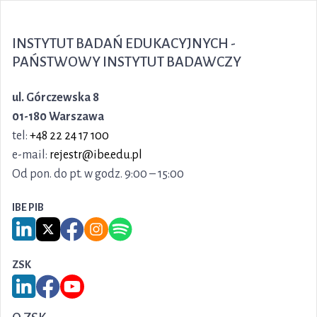
INSTYTUT BADAŃ EDUKACYJNYCH -
PAŃSTWOWY INSTYTUT BADAWCZY
ul. Górczewska 8
01-180 Warszawa
tel:
+48 22 24 17 100
e-mail:
rejestr@ibe.edu.pl
Od pon. do pt. w godz. 9:00 – 15:00
IBE PIB
Link do serwisu LinkedIn IBE PIB
Link do serwisu X IBE PIB
Link do Facebook IBE PIB
Link do Instagram IBE PIB
Link do Spotify IBE PIB
ZSK
Link do serwisu LinkedIn ZSK
Link do Facebook ZSK
Link do YouTube ZSK