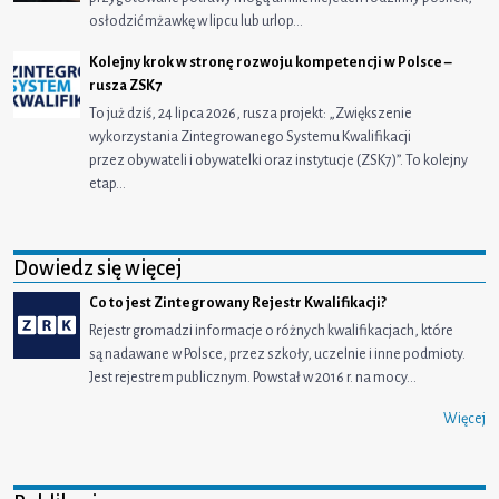
osłodzić mżawkę w lipcu lub urlop…
Kolejny krok w stronę rozwoju kompetencji w Polsce –
rusza ZSK7
To już dziś, 24 lipca 2026, rusza projekt: „Zwiększenie
wykorzystania Zintegrowanego Systemu Kwalifikacji
przez obywateli i obywatelki oraz instytucje (ZSK7)”. To kolejny
etap…
Dowiedz się więcej
Co to jest Zintegrowany Rejestr Kwalifikacji?
Rejestr gromadzi informacje o różnych kwalifikacjach, które
są nadawane w Polsce, przez szkoły, uczelnie i inne podmioty.
Jest rejestrem publicznym. Powstał w 2016 r. na mocy…
Więcej