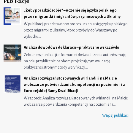
Publikacje
„Żeby poradzić sobie” – uczenie się języka polskiego
przez migrantki i migrantów przymusowych z Ukrainy
W publikacji przedstawiono proces uczenia się języka polskiego
przez migrantki z Ukrainy, które przybyły do Warszawy po
wybuchu…
Analiza dowodów i deklaracji – praktyczne wskazówki
Zebrane w publikacji informacje i doświadczenia autorów mają
na celu przybliżenie osobom projektującym walidację
praktycznej strony metody weryfikacji…
Analiza rozwiązań stosowanych w Irlandii i na Malcie
w obszarze potwierdzania kompetencji na poziomie 1 i 2
Europejskiej Ramy Kwalifikacji
W raporcie Analiza rozwiązań stosowanych w Irlandii i na Malcie
w obszarze potwierdzania kompetencji na poziomie 1 i…
Więcej publikacji