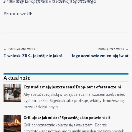
z Funduszy Europejskich dla Rozwoju Społecznego.
#FunduszeUE
←
POPRZEDNI WPIS
NASTĘPNY WPIS
→
E-wnioski ZRK – jakość, nie jakoś
Jego uczniowie zmieniają świat
Aktualności
Czy studia mają jeszcze sens? Drop-out a oferta uczelni
Aby zostać specjalistą w jakiejś dziedzinie, czasem trzeba mieć
dyplom uczelni. Są jednak takie profesje, w których możesz się
rozwijać dzięki innym…
Grillujesz jak mistrz? Sprawdź, jak to potwierdzić
Grill jednoznacznie kojarzy się z wakacjami. Dobrze
przygotowane potrawy mogą umilić niejeden rodzinny posiłek,