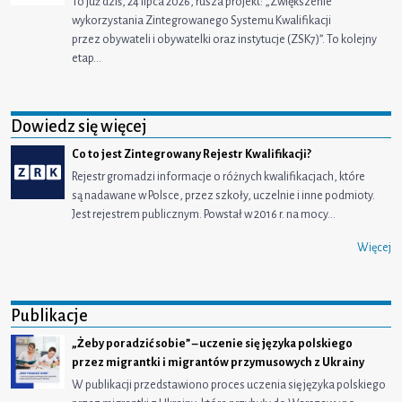
To już dziś, 24 lipca 2026, rusza projekt: „Zwiększenie
wykorzystania Zintegrowanego Systemu Kwalifikacji
przez obywateli i obywatelki oraz instytucje (ZSK7)”. To kolejny
etap…
Dowiedz się więcej
Co to jest Zintegrowany Rejestr Kwalifikacji?
Rejestr gromadzi informacje o różnych kwalifikacjach, które
są nadawane w Polsce, przez szkoły, uczelnie i inne podmioty.
Jest rejestrem publicznym. Powstał w 2016 r. na mocy…
Więcej
Publikacje
„Żeby poradzić sobie” – uczenie się języka polskiego
przez migrantki i migrantów przymusowych z Ukrainy
W publikacji przedstawiono proces uczenia się języka polskiego