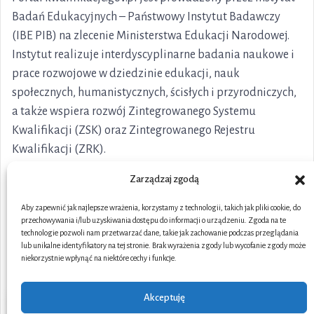
Badań Edukacyjnych – Państwowy Instytut Badawczy
(IBE PIB) na zlecenie Ministerstwa Edukacji Narodowej.
Instytut realizuje interdyscyplinarne badania naukowe i
prace rozwojowe w dziedzinie edukacji, nauk
społecznych, humanistycznych, ścisłych i przyrodniczych,
a także wspiera rozwój Zintegrowanego Systemu
Kwalifikacji (ZSK) oraz Zintegrowanego Rejestru
Kwalifikacji (ZRK).
Zarządzaj zgodą
Aby zapewnić jak najlepsze wrażenia, korzystamy z technologii, takich jak pliki cookie, do
przechowywania i/lub uzyskiwania dostępu do informacji o urządzeniu. Zgoda na te
technologie pozwoli nam przetwarzać dane, takie jak zachowanie podczas przeglądania
lub unikalne identyfikatory na tej stronie. Brak wyrażenia zgody lub wycofanie zgody może
niekorzystnie wpłynąć na niektóre cechy i funkcje.
Akceptuję