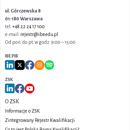
ul. Górczewska 8
01-180 Warszawa
tel:
+48 22 24 17 100
e-mail:
rejestr@ibe.edu.pl
Od pon. do pt. w godz. 9:00 – 15:00
IBE PIB
Link do serwisu LinkedIn IBE PIB
Link do serwisu X IBE PIB
Link do Facebook IBE PIB
Link do Instagram IBE PIB
Link do Spotify IBE PIB
ZSK
Link do serwisu LinkedIn ZSK
Link do Facebook ZSK
Link do YouTube ZSK
O ZSK
Informacje o ZSK
Zintegrowany Rejestr Kwalifikacji
Co to jest Polska Rama Kwalifikacji?