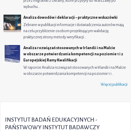
przez migrantki z Ukrainy, które przybyły do Warszawy po
wybuchu…
Analiza dowodów i deklaracji – praktyczne wskazówki
Zebrane w publikacji informacje i doświadczenia autorów mają
na celu przybliżenie osobom projektującym walidację
praktycznej strony metody weryfikacji…
Analiza rozwiązań stosowanych w Irlandii i na Malcie
w obszarze potwierdzania kompetencji na poziomie 1 i 2
Europejskiej Ramy Kwalifikacji
W raporcie Analiza rozwiązań stosowanych w Irlandii i na Malcie
w obszarze potwierdzania kompetencji na poziomie 1 i…
Więcej publikacji
INSTYTUT BADAŃ EDUKACYJNYCH -
PAŃSTWOWY INSTYTUT BADAWCZY