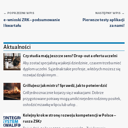
←
POPRZEDNI WPIS
NASTĘPNY WPIS
→
e-wnioski ZRK – podsumowanie
Pierwsze testy aplikacji
I kwartału
za nami!
Aktualności
Czy studia mają jeszcze sens? Drop-out a oferta uczelni
Aby zostać specjalistą w jakiejś dziedzinie, czasem trzeba mieć
dyplom uczelni. Są jednak takie profesje, w których możesz się
rozwijać dzięki innym…
Grillujesz jak mistrz? Sprawdź, jak to potwierdzić
Grill jednoznacznie kojarzy się z wakacjami. Dobrze
przygotowane potrawy mogą umilić niejeden rodzinny posiłek,
osłodzić mżawkę w lipcu lub urlop…
Kolejny krok w stronę rozwoju kompetencji w Polsce –
rusza ZSK7