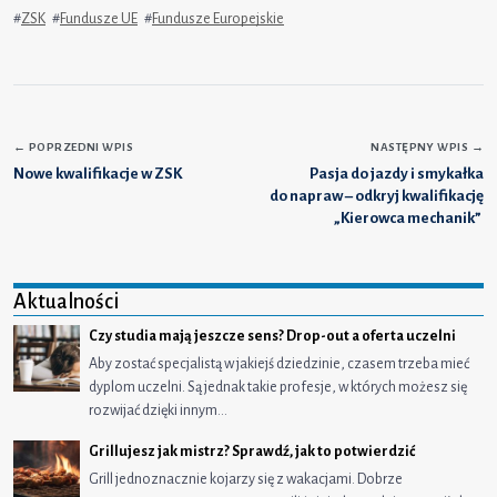
#
ZSK
#
Fundusze UE
#
Fundusze Europejskie
←
POPRZEDNI WPIS
NASTĘPNY WPIS
→
Nowe kwalifikacje w ZSK
Pasja do jazdy i smykałka
do napraw – odkryj kwalifikację
„Kierowca mechanik”
Aktualności
Czy studia mają jeszcze sens? Drop-out a oferta uczelni
Aby zostać specjalistą w jakiejś dziedzinie, czasem trzeba mieć
dyplom uczelni. Są jednak takie profesje, w których możesz się
rozwijać dzięki innym…
Grillujesz jak mistrz? Sprawdź, jak to potwierdzić
Grill jednoznacznie kojarzy się z wakacjami. Dobrze