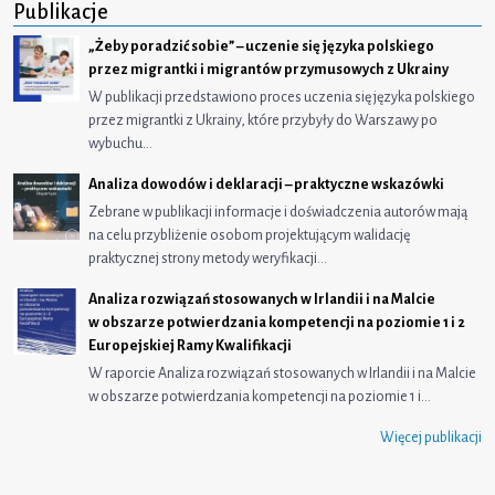
Publikacje
„Żeby poradzić sobie” – uczenie się języka polskiego
przez migrantki i migrantów przymusowych z Ukrainy
W publikacji przedstawiono proces uczenia się języka polskiego
przez migrantki z Ukrainy, które przybyły do Warszawy po
wybuchu…
Analiza dowodów i deklaracji – praktyczne wskazówki
Zebrane w publikacji informacje i doświadczenia autorów mają
na celu przybliżenie osobom projektującym walidację
praktycznej strony metody weryfikacji…
Analiza rozwiązań stosowanych w Irlandii i na Malcie
w obszarze potwierdzania kompetencji na poziomie 1 i 2
Europejskiej Ramy Kwalifikacji
W raporcie Analiza rozwiązań stosowanych w Irlandii i na Malcie
w obszarze potwierdzania kompetencji na poziomie 1 i…
Więcej publikacji