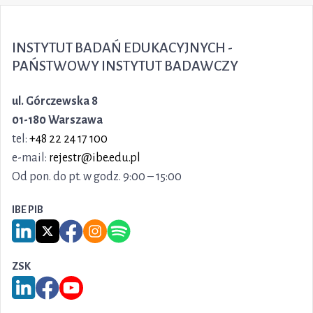
INSTYTUT BADAŃ EDUKACYJNYCH -
PAŃSTWOWY INSTYTUT BADAWCZY
ul. Górczewska 8
01-180 Warszawa
tel:
+48 22 24 17 100
e-mail:
rejestr@ibe.edu.pl
Od pon. do pt. w godz. 9:00 – 15:00
IBE PIB
Link do serwisu LinkedIn IBE PIB
Link do serwisu X IBE PIB
Link do Facebook IBE PIB
Link do Instagram IBE PIB
Link do Spotify IBE PIB
ZSK
Link do serwisu LinkedIn ZSK
Link do Facebook ZSK
Link do YouTube ZSK