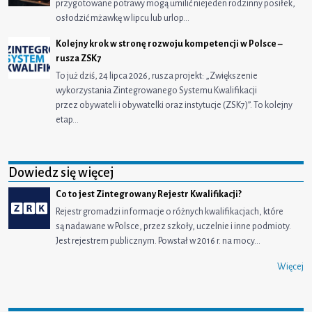
przygotowane potrawy mogą umilić niejeden rodzinny posiłek,
osłodzić mżawkę w lipcu lub urlop…
Kolejny krok w stronę rozwoju kompetencji w Polsce –
rusza ZSK7
To już dziś, 24 lipca 2026, rusza projekt: „Zwiększenie
wykorzystania Zintegrowanego Systemu Kwalifikacji
przez obywateli i obywatelki oraz instytucje (ZSK7)”. To kolejny
etap…
Dowiedz się więcej
Co to jest Zintegrowany Rejestr Kwalifikacji?
Rejestr gromadzi informacje o różnych kwalifikacjach, które
są nadawane w Polsce, przez szkoły, uczelnie i inne podmioty.
Jest rejestrem publicznym. Powstał w 2016 r. na mocy…
Więcej