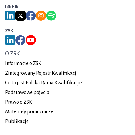
IBE PIB
Link do serwisu LinkedIn IBE PIB
Link do serwisu X IBE PIB
Link do Facebook IBE PIB
Link do Instagram IBE PIB
Link do Spotify IBE PIB
ZSK
Link do serwisu LinkedIn ZSK
Link do Facebook ZSK
Link do YouTube ZSK
O ZSK
Informacje o ZSK
Zintegrowany Rejestr Kwalifikacji
Co to jest Polska Rama Kwalifikacji?
Podstawowe pojęcia
Prawo o ZSK
Materiały pomocnicze
Publikacje