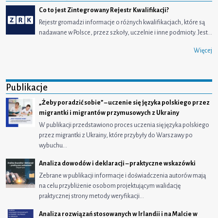
Co to jest Zintegrowany Rejestr Kwalifikacji?
Rejestr gromadzi informacje o różnych kwalifikacjach, które są
nadawane w Polsce, przez szkoły, uczelnie i inne podmioty. Jest…
Więcej
Publikacje
„Żeby poradzić sobie” – uczenie się języka polskiego przez
migrantki i migrantów przymusowych z Ukrainy
W publikacji przedstawiono proces uczenia się języka polskiego
przez migrantki z Ukrainy, które przybyły do Warszawy po
wybuchu…
Analiza dowodów i deklaracji – praktyczne wskazówki
Zebrane w publikacji informacje i doświadczenia autorów mają
na celu przybliżenie osobom projektującym walidację
praktycznej strony metody weryfikacji…
Analiza rozwiązań stosowanych w Irlandii i na Malcie w