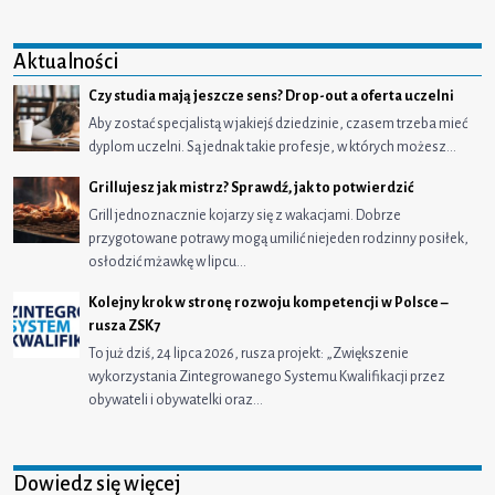
Aktualności
Czy studia mają jeszcze sens? Drop-out a oferta uczelni
Aby zostać specjalistą w jakiejś dziedzinie, czasem trzeba mieć
dyplom uczelni. Są jednak takie profesje, w których możesz…
Grillujesz jak mistrz? Sprawdź, jak to potwierdzić
Grill jednoznacznie kojarzy się z wakacjami. Dobrze
przygotowane potrawy mogą umilić niejeden rodzinny posiłek,
osłodzić mżawkę w lipcu…
Kolejny krok w stronę rozwoju kompetencji w Polsce –
rusza ZSK7
To już dziś, 24 lipca 2026, rusza projekt: „Zwiększenie
wykorzystania Zintegrowanego Systemu Kwalifikacji przez
obywateli i obywatelki oraz…
Dowiedz się więcej