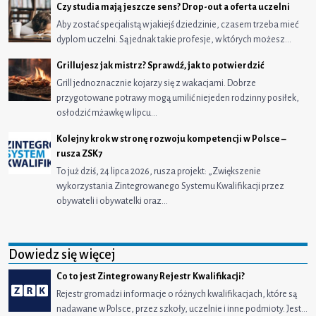
Czy studia mają jeszcze sens? Drop-out a oferta uczelni
Aby zostać specjalistą w jakiejś dziedzinie, czasem trzeba mieć
dyplom uczelni. Są jednak takie profesje, w których możesz…
Grillujesz jak mistrz? Sprawdź, jak to potwierdzić
Grill jednoznacznie kojarzy się z wakacjami. Dobrze
przygotowane potrawy mogą umilić niejeden rodzinny posiłek,
osłodzić mżawkę w lipcu…
Kolejny krok w stronę rozwoju kompetencji w Polsce –
rusza ZSK7
To już dziś, 24 lipca 2026, rusza projekt: „Zwiększenie
wykorzystania Zintegrowanego Systemu Kwalifikacji przez
obywateli i obywatelki oraz…
Dowiedz się więcej
Co to jest Zintegrowany Rejestr Kwalifikacji?
Rejestr gromadzi informacje o różnych kwalifikacjach, które są
nadawane w Polsce, przez szkoły, uczelnie i inne podmioty. Jest…