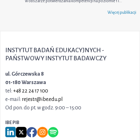
w obszarze potwierdzania kompetencji na poziomie 1 i…
Więcej publikacji
INSTYTUT BADAŃ EDUKACYJNYCH -
PAŃSTWOWY INSTYTUT BADAWCZY
ul. Górczewska 8
01-180 Warszawa
tel:
+48 22 24 17 100
e-mail:
rejestr@ibe.edu.pl
Od pon. do pt. w godz. 9:00 – 15:00
IBE PIB
Link do serwisu LinkedIn IBE PIB
Link do serwisu X IBE PIB
Link do Facebook IBE PIB
Link do Instagram IBE PIB
Link do Spotify IBE PIB