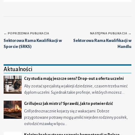
←
POPRZEDNIA PUBLIKACJA
NASTĘPNA PUBLIKACJA
→
Sektorowa Rama Kwalifikacji w
Sektorowa Rama Kwalifikacji w
Sporcie (SRKS)
Handlu
Aktualności
Czy studia mają jeszcze sens? Drop-out a oferta uczelni
Aby zostać specjalistą w jakiejś dziedzinie, czasem trzeba mieć
dyplom uczelni. Są jednak takie profesje, w których możesz…
Grillujesz jak mistrz? Sprawdź, jak to potwierdzić
Grill jednoznacznie kojarzy się z wakacjami. Dobrze
przygotowane potrawy mogą umilić niejeden rodzinny posiłek,
osłodzić mżawkę w lipcu…