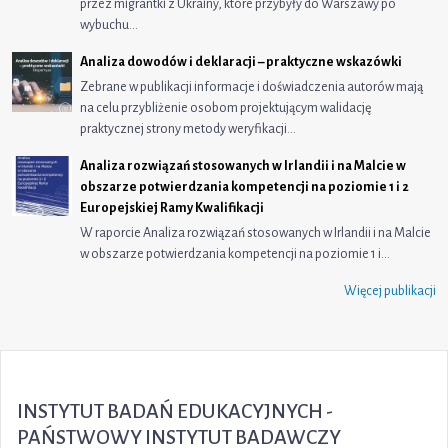
przez migrantki z Ukrainy, które przybyły do Warszawy po
wybuchu…
Analiza dowodów i deklaracji – praktyczne wskazówki
Zebrane w publikacji informacje i doświadczenia autorów mają
na celu przybliżenie osobom projektującym walidację
praktycznej strony metody weryfikacji…
Analiza rozwiązań stosowanych w Irlandii i na Malcie w
obszarze potwierdzania kompetencji na poziomie 1 i 2
Europejskiej Ramy Kwalifikacji
W raporcie Analiza rozwiązań stosowanych w Irlandii i na Malcie
w obszarze potwierdzania kompetencji na poziomie 1 i…
Więcej publikacji
INSTYTUT BADAŃ EDUKACYJNYCH -
PAŃSTWOWY INSTYTUT BADAWCZY