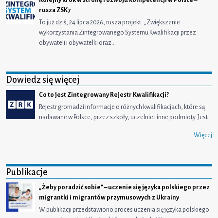
Kolejny krok w stronę rozwoju kompetencji w Polsce –
rusza ZSK7
To już dziś, 24 lipca 2026, rusza projekt: „Zwiększenie
wykorzystania Zintegrowanego Systemu Kwalifikacji przez
obywateli i obywatelki oraz…
Dowiedz się więcej
Co to jest Zintegrowany Rejestr Kwalifikacji?
Rejestr gromadzi informacje o różnych kwalifikacjach, które są
nadawane w Polsce, przez szkoły, uczelnie i inne podmioty. Jest…
Więcej
Publikacje
„Żeby poradzić sobie” – uczenie się języka polskiego przez
migrantki i migrantów przymusowych z Ukrainy
W publikacji przedstawiono proces uczenia się języka polskiego