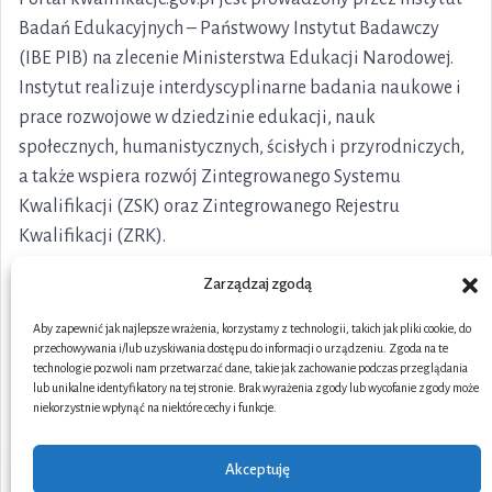
Badań Edukacyjnych – Państwowy Instytut Badawczy
(IBE PIB) na zlecenie Ministerstwa Edukacji Narodowej.
Instytut realizuje interdyscyplinarne badania naukowe i
prace rozwojowe w dziedzinie edukacji, nauk
społecznych, humanistycznych, ścisłych i przyrodniczych,
a także wspiera rozwój Zintegrowanego Systemu
Kwalifikacji (ZSK) oraz Zintegrowanego Rejestru
Kwalifikacji (ZRK).
Zarządzaj zgodą
Aby zapewnić jak najlepsze wrażenia, korzystamy z technologii, takich jak pliki cookie, do
przechowywania i/lub uzyskiwania dostępu do informacji o urządzeniu. Zgoda na te
technologie pozwoli nam przetwarzać dane, takie jak zachowanie podczas przeglądania
lub unikalne identyfikatory na tej stronie. Brak wyrażenia zgody lub wycofanie zgody może
niekorzystnie wpłynąć na niektóre cechy i funkcje.
Akceptuję