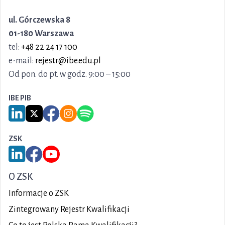
ul. Górczewska 8
01-180 Warszawa
tel:
+48 22 24 17 100
e-mail:
rejestr@ibe.edu.pl
Od pon. do pt. w godz. 9:00 – 15:00
IBE PIB
Link do serwisu LinkedIn IBE PIB
Link do serwisu X IBE PIB
Link do Facebook IBE PIB
Link do Instagram IBE PIB
Link do Spotify IBE PIB
ZSK
Link do serwisu LinkedIn ZSK
Link do Facebook ZSK
Link do YouTube ZSK
O ZSK
Informacje o ZSK
Zintegrowany Rejestr Kwalifikacji