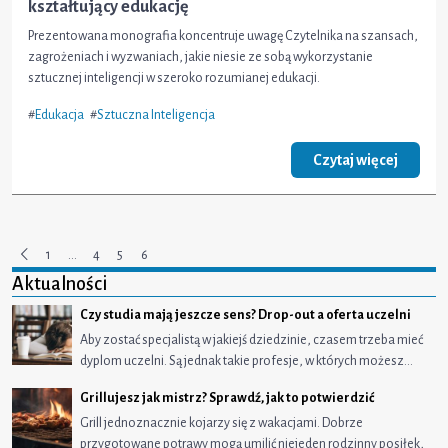
kształtujący edukację
Prezentowana monografia koncentruje uwagę Czytelnika na szansach,
zagrożeniach i wyzwaniach, jakie niesie ze sobą wykorzystanie
sztucznej inteligencji w szeroko rozumianej edukacji.
#
Edukacja
#
Sztuczna Inteligencja
Czytaj więcej
1
…
4
5
6
Poprzednia
Aktualności
Czy studia mają jeszcze sens? Drop-out a oferta uczelni
Aby zostać specjalistą w jakiejś dziedzinie, czasem trzeba mieć
dyplom uczelni. Są jednak takie profesje, w których możesz…
Grillujesz jak mistrz? Sprawdź, jak to potwierdzić
Grill jednoznacznie kojarzy się z wakacjami. Dobrze
przygotowane potrawy mogą umilić niejeden rodzinny posiłek,