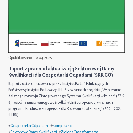
Opublikowano:
30.04.2025
Raport z prac nad aktualizacją Sektorowej Ramy
Kwalifikacji dla Gospodarki Odpadami (SRK GO)
Raport został opracowany przez Instytut Badań Edukacyjnych –
Państwowy Instytut Badawczy (IBE PIB) w ramach projektu „Wspieranie
dalszego rozwoju Zintegrowanego Systemu Kwalifikacji w Polsce” (ZSK
6), współfinansowanego ze środków Unii Europejskiej w ramach
programu Fundusze Europejskie dla Rozwoju Społecznego 2021–2027
(FERS).
#
Gospodarka Odpadami
#
Kompetencje
#
Sektorowe Ramy Kwalifikacji
#
Zielona Transformacja