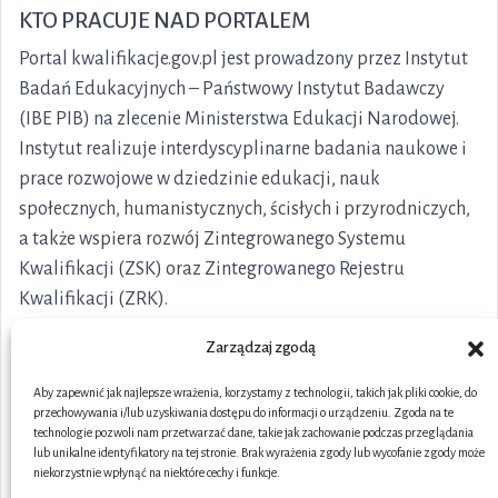
KTO PRACUJE NAD PORTALEM
Portal kwalifikacje.gov.pl jest prowadzony przez Instytut
Badań Edukacyjnych – Państwowy Instytut Badawczy
(IBE PIB) na zlecenie Ministerstwa Edukacji Narodowej.
Instytut realizuje interdyscyplinarne badania naukowe i
prace rozwojowe w dziedzinie edukacji, nauk
społecznych, humanistycznych, ścisłych i przyrodniczych,
a także wspiera rozwój Zintegrowanego Systemu
Kwalifikacji (ZSK) oraz Zintegrowanego Rejestru
Kwalifikacji (ZRK).
Zarządzaj zgodą
Aby zapewnić jak najlepsze wrażenia, korzystamy z technologii, takich jak pliki cookie, do
przechowywania i/lub uzyskiwania dostępu do informacji o urządzeniu. Zgoda na te
technologie pozwoli nam przetwarzać dane, takie jak zachowanie podczas przeglądania
lub unikalne identyfikatory na tej stronie. Brak wyrażenia zgody lub wycofanie zgody może
niekorzystnie wpłynąć na niektóre cechy i funkcje.