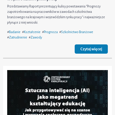
Przedstawiamy Raport prezentujący kulisy powstawania "Prognozy
zapotrzebowania na pracowników w zawodach szkolnictwa
branżowego na krajowym i wojewódzkim rynku pracy" i najważniejsze
płynące z niej wnioski.
#
Badanie
#
Kształcenie
#
Prognoza
#
Szkolnictwo Branżowe
#
Zatrudnienie
#
Zawody
Czytaj więcej