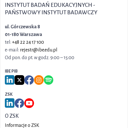
INSTYTUT BADAŃ EDUKACYJNYCH -
PAŃSTWOWY INSTYTUT BADAWCZY
ul. Górczewska 8
01-180 Warszawa
tel:
+48 22 24 17 100
e-mail:
rejestr@ibe.edu.pl
Od pon. do pt. w godz. 9:00 – 15:00
IBE PIB
Link do serwisu LinkedIn IBE PIB
Link do serwisu X IBE PIB
Link do Facebook IBE PIB
Link do Instagram IBE PIB
Link do Spotify IBE PIB
ZSK
Link do serwisu LinkedIn ZSK
Link do Facebook ZSK
Link do YouTube ZSK
O ZSK
Informacje o ZSK