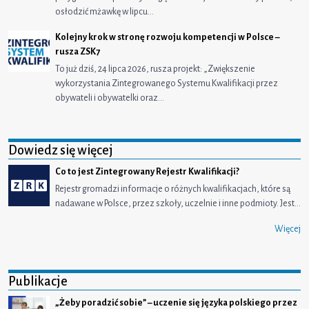
osłodzić mżawkę w lipcu…
Kolejny krok w stronę rozwoju kompetencji w Polsce –
rusza ZSK7
To już dziś, 24 lipca 2026, rusza projekt: „Zwiększenie
wykorzystania Zintegrowanego Systemu Kwalifikacji przez
obywateli i obywatelki oraz…
Dowiedz się więcej
Co to jest Zintegrowany Rejestr Kwalifikacji?
Rejestr gromadzi informacje o różnych kwalifikacjach, które są
nadawane w Polsce, przez szkoły, uczelnie i inne podmioty. Jest…
Więcej
Publikacje
„Żeby poradzić sobie” – uczenie się języka polskiego przez