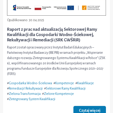
Opublikowano:
30.04.2025
Raport z prac nad aktualizacją Sektorowej Ramy
Kwalifikacji dla Gospodarki Wodno-Ściekowej,
Rekultywacji i Remediacji (SRK GWŚRiR)
Raport został opracowany przez Instytut Badań Edukacyjnych –
Państwowy Instytut Badawczy (IBE PIB) w ramach projektu „Wspieranie
dalszego rozwoju Zintegrowanego Systemu Kwalifikacji w Polsce” (ZSK
6), współfinansowanego ze środków Unii Europejskiej w ramach
programu Fundusze Europejskie dla Rozwoju Społecznego 2021–2027
(FERS).
#
Gospodarka Wodno-Ściekowa
#
Kompetencje
#
Kwalifikacje
#
Remediacji I Rekultywacji
#
Sektorowe Ramy Kwalifikacji
#
Zielona Transformacja
#
Zielone Kompetencje
#
Zintegrowany System Kwalifikacji
Czytaj więcej