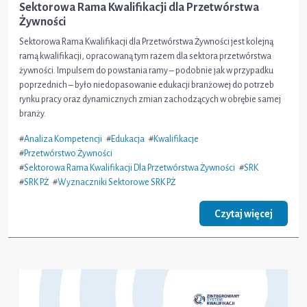
Sektorowa Rama Kwalifikacji dla Przetwórstwa
Żywności
Sektorowa Rama Kwalifikacji dla Przetwórstwa Żywności jest kolejną
ramą kwalifikacji, opracowaną tym razem dla sektora przetwórstwa
żywności. Impulsem do powstania ramy – podobnie jak w przypadku
poprzednich – było niedopasowanie edukacji branżowej do potrzeb
rynku pracy oraz dynamicznych zmian zachodzących w obrębie samej
branży.
#
Analiza Kompetencji
#
Edukacja
#
Kwalifikacje
#
Przetwórstwo Żywności
#
Sektorowa Rama Kwalifikacji Dla Przetwórstwa Żywności
#
SRK
#
SRK PŻ
#
Wyznaczniki Sektorowe SRK PŻ
Czytaj więcej