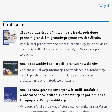
Więcej
Publikacje
„Żeby poradzić sobie” – uczenie się języka polskiego
przez migrantki i migrantów przymusowych z Ukrainy
W publikacji przedstawiono proces uczenia się języka polskiego
przez migrantki z Ukrainy, które przybyły do Warszawy po
wybuchu…
Analiza dowodów i deklaracji – praktyczne wskazówki
Zebrane w publikacji informacje i doświadczenia autorów mają
na celu przybliżenie osobom projektującym walidację
praktycznej strony metody weryfikacji…
Analiza rozwiązań stosowanych w Irlandii i na Malcie
w obszarze potwierdzania kompetencji na poziomie 1 i 2
Europejskiej Ramy Kwalifikacji
W raporcie Analiza rozwiązań stosowanych w Irlandii i na Malcie