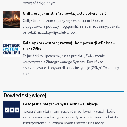
rozwijać dzięki innym…
Grillujesz jak mistrz? Sprawdź, jak to potwierdzić
Grill jednoznacznie kojarzy się z wakacjami. Dobrze
przygotowane potrawy mogą umilić niejeden rodzinny posiłek,
osłodzić mżawkę w lipcu lub urlop…
Kolejny krok w stronę rozwoju kompetencji w Polsce –
rusza ZSK7
To już dziś, 24 lipca 2026, rusza projekt: „Zwiększenie
wykorzystania Zintegrowanego Systemu Kwalifikacji
przez obywateli i obywatelki oraz instytucje (ZSK7)”. To kolejny
etap…
Dowiedz się więcej
Co to jest Zintegrowany Rejestr Kwalifikacji?
Rejestr gromadzi informacje o różnych kwalifikacjach, które
są nadawane w Polsce, przez szkoły, uczelnie i inne podmioty.
Jest rejestrem publicznym. Powstał w 2016 r. na mocy…