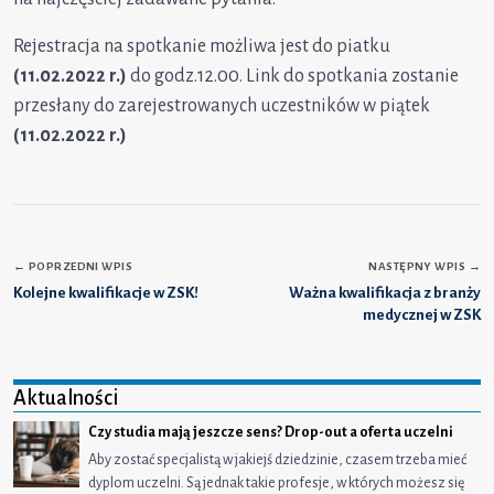
Rejestracja na spotkanie możliwa jest do piatku
(11.02.2022 r.)
do godz.12.00. Link do spotkania zostanie
przesłany do zarejestrowanych uczestników w piątek
(11.02.2022 r.)
←
POPRZEDNI WPIS
NASTĘPNY WPIS
→
Kolejne kwalifikacje w ZSK!
Ważna kwalifikacja z branży
medycznej w ZSK
Aktualności
Czy studia mają jeszcze sens? Drop-out a oferta uczelni
Aby zostać specjalistą w jakiejś dziedzinie, czasem trzeba mieć
dyplom uczelni. Są jednak takie profesje, w których możesz się