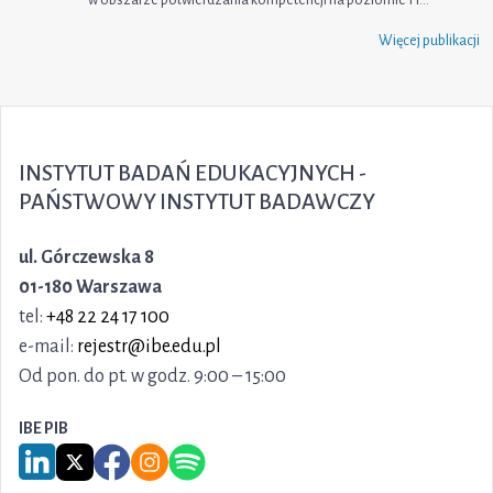
w obszarze potwierdzania kompetencji na poziomie 1 i…
Więcej publikacji
INSTYTUT BADAŃ EDUKACYJNYCH -
PAŃSTWOWY INSTYTUT BADAWCZY
ul. Górczewska 8
01-180 Warszawa
tel:
+48 22 24 17 100
e-mail:
rejestr@ibe.edu.pl
Od pon. do pt. w godz. 9:00 – 15:00
IBE PIB
Link do serwisu LinkedIn IBE PIB
Link do serwisu X IBE PIB
Link do Facebook IBE PIB
Link do Instagram IBE PIB
Link do Spotify IBE PIB