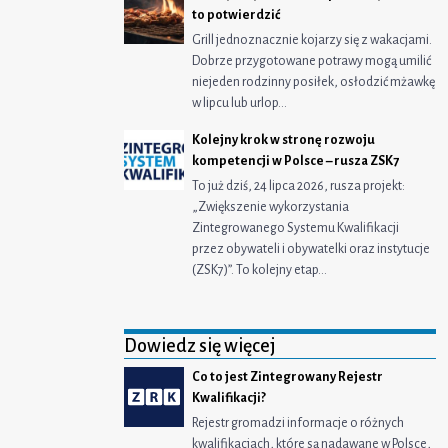
to potwierdzić
Grill jednoznacznie kojarzy się z wakacjami.
Dobrze przygotowane potrawy mogą umilić
niejeden rodzinny posiłek, osłodzić mżawkę
w lipcu lub urlop…
Kolejny krok w stronę rozwoju
kompetencji w Polsce – rusza ZSK7
To już dziś, 24 lipca 2026, rusza projekt:
„Zwiększenie wykorzystania
Zintegrowanego Systemu Kwalifikacji
przez obywateli i obywatelki oraz instytucje
(ZSK7)”. To kolejny etap…
Dowiedz się więcej
Co to jest Zintegrowany Rejestr
Kwalifikacji?
Rejestr gromadzi informacje o różnych
kwalifikacjach, które są nadawane w Polsce,