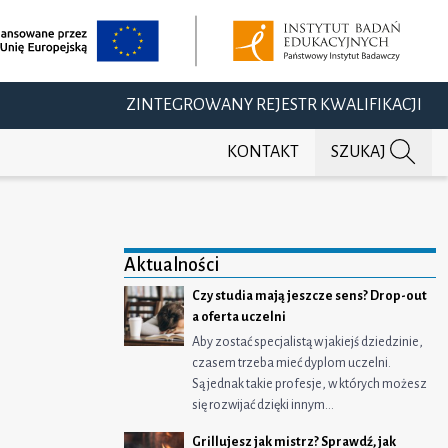
ZINTEGROWANY REJESTR KWALIFIKACJI
KONTAKT
SZUKAJ
Aktualności
Czy studia mają jeszcze sens? Drop-out
a oferta uczelni
Aby zostać specjalistą w jakiejś dziedzinie,
czasem trzeba mieć dyplom uczelni.
Są jednak takie profesje, w których możesz
się rozwijać dzięki innym…
Grillujesz jak mistrz? Sprawdź, jak