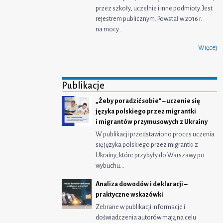
przez szkoły, uczelnie i inne podmioty. Jest
rejestrem publicznym. Powstał w 2016 r.
na mocy…
Więcej
Publikacje
„Żeby poradzić sobie” – uczenie się
języka polskiego przez migrantki
i migrantów przymusowych z Ukrainy
W publikacji przedstawiono proces uczenia
się języka polskiego przez migrantki z
Ukrainy, które przybyły do Warszawy po
wybuchu…
Analiza dowodów i deklaracji –
praktyczne wskazówki
Zebrane w publikacji informacje i
doświadczenia autorów mają na celu