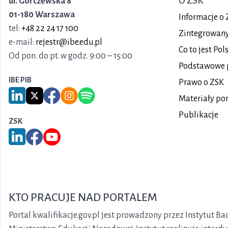
O ZSK
ul. Górczewska 8
01-180 Warszawa
Informacje o 
tel:
+48 22 24 17 100
Zintegrowany 
e-mail:
rejestr@ibe.edu.pl
Co to jest Po
Od pon. do pt. w godz. 9:00 – 15:00
Podstawowe 
IBE PIB
Prawo o ZSK
Link do serwisu LinkedIn IBE PIB
Link do serwisu X IBE PIB
Link do Facebook IBE PIB
Link do Instagram IBE PIB
Link do Spotify IBE PIB
Materiały po
Publikacje
ZSK
Link do serwisu LinkedIn ZSK
Link do Facebook ZSK
Link do YouTube ZSK
KTO PRACUJE NAD PORTALEM
Portal kwalifikacje.gov.pl jest prowadzony przez Instytut 