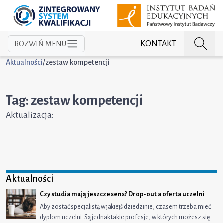
KONTAKT
ROZWIŃ MENU
Aktualności
/
zestaw kompetencji
Tag: zestaw kompetencji
Aktualizacja:
Aktualności
Czy studia mają jeszcze sens? Drop-out a oferta uczelni
Aby zostać specjalistą w jakiejś dziedzinie, czasem trzeba mieć
dyplom uczelni. Są jednak takie profesje, w których możesz się