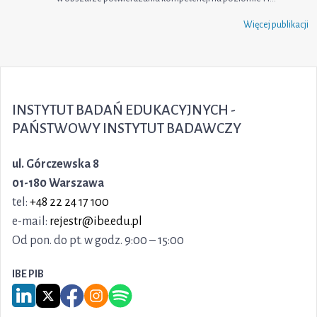
Więcej publikacji
INSTYTUT BADAŃ EDUKACYJNYCH -
PAŃSTWOWY INSTYTUT BADAWCZY
ul. Górczewska 8
01-180 Warszawa
tel:
+48 22 24 17 100
e-mail:
rejestr@ibe.edu.pl
Od pon. do pt. w godz. 9:00 – 15:00
IBE PIB
Link do serwisu LinkedIn IBE PIB
Link do serwisu X IBE PIB
Link do Facebook IBE PIB
Link do Instagram IBE PIB
Link do Spotify IBE PIB