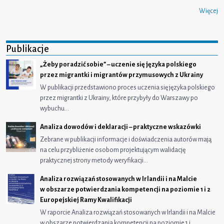
Więcej
Publikacje
„Żeby poradzić sobie” – uczenie się języka polskiego
przez migrantki i migrantów przymusowych z Ukrainy
W publikacji przedstawiono proces uczenia się języka polskiego
przez migrantki z Ukrainy, które przybyły do Warszawy po
wybuchu…
Analiza dowodów i deklaracji – praktyczne wskazówki
Zebrane w publikacji informacje i doświadczenia autorów mają
na celu przybliżenie osobom projektującym walidację
praktycznej strony metody weryfikacji…
Analiza rozwiązań stosowanych w Irlandii i na Malcie
w obszarze potwierdzania kompetencji na poziomie 1 i 2
Europejskiej Ramy Kwalifikacji
W raporcie Analiza rozwiązań stosowanych w Irlandii i na Malcie
w obszarze potwierdzania kompetencji na poziomie 1 i…