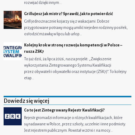
rozwijać dzięki innym…
Grillujesz jak mistrz? Sprawdź, jak to potwierdzić
Grill jednoznacznie kojarzy się z wakacjami. Dobrze
przygotowane potrawy mogą umilić niejeden rodzinny posiłek,
osłodzić mżawkę w lipcu lub urlop…
Kolejny krok w stronę rozwoju kompetencji w Polsce –
rusza ZSK7
To już dziś, 24 lipca 2026, rusza projekt: „Zwiększenie
wykorzystania Zintegrowanego Systemu Kwalifikacji
przez obywateli i obywatelki oraz instytucje (ZSK7)”. To kolejny
etap…
Dowiedz się więcej
Co to jest Zintegrowany Rejestr Kwalifikacji?
Rejestr gromadzi informacje o różnych kwalifikacjach, które
są nadawane w Polsce, przez szkoły, uczelnie i inne podmioty.
Jest rejestrem publicznym. Powstał w 2016 r. na mocy…