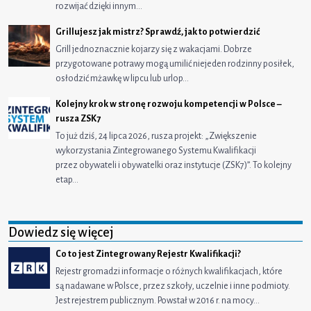
rozwijać dzięki innym…
Grillujesz jak mistrz? Sprawdź, jak to potwierdzić
Grill jednoznacznie kojarzy się z wakacjami. Dobrze
przygotowane potrawy mogą umilić niejeden rodzinny posiłek,
osłodzić mżawkę w lipcu lub urlop…
Kolejny krok w stronę rozwoju kompetencji w Polsce –
rusza ZSK7
To już dziś, 24 lipca 2026, rusza projekt: „Zwiększenie
wykorzystania Zintegrowanego Systemu Kwalifikacji
przez obywateli i obywatelki oraz instytucje (ZSK7)”. To kolejny
etap…
Dowiedz się więcej
Co to jest Zintegrowany Rejestr Kwalifikacji?
Rejestr gromadzi informacje o różnych kwalifikacjach, które
są nadawane w Polsce, przez szkoły, uczelnie i inne podmioty.
Jest rejestrem publicznym. Powstał w 2016 r. na mocy…