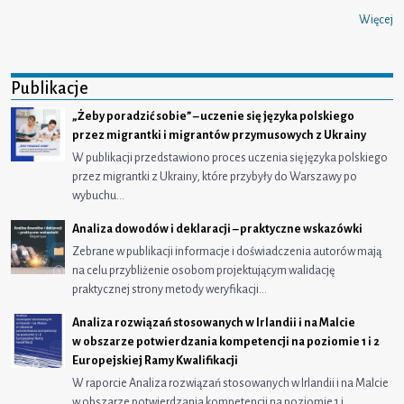
Więcej
Publikacje
„Żeby poradzić sobie” – uczenie się języka polskiego
przez migrantki i migrantów przymusowych z Ukrainy
W publikacji przedstawiono proces uczenia się języka polskiego
przez migrantki z Ukrainy, które przybyły do Warszawy po
wybuchu…
Analiza dowodów i deklaracji – praktyczne wskazówki
Zebrane w publikacji informacje i doświadczenia autorów mają
na celu przybliżenie osobom projektującym walidację
praktycznej strony metody weryfikacji…
Analiza rozwiązań stosowanych w Irlandii i na Malcie
w obszarze potwierdzania kompetencji na poziomie 1 i 2
Europejskiej Ramy Kwalifikacji
W raporcie Analiza rozwiązań stosowanych w Irlandii i na Malcie
w obszarze potwierdzania kompetencji na poziomie 1 i…