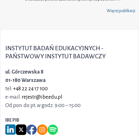
Więcej publikacji
INSTYTUT BADAŃ EDUKACYJNYCH -
PAŃSTWOWY INSTYTUT BADAWCZY
ul. Górczewska 8
01-180 Warszawa
tel:
+48 22 24 17 100
e-mail:
rejestr@ibe.edu.pl
Od pon. do pt. w godz. 9:00 – 15:00
IBE PIB
Link do serwisu LinkedIn IBE PIB
Link do serwisu X IBE PIB
Link do Facebook IBE PIB
Link do Instagram IBE PIB
Link do Spotify IBE PIB