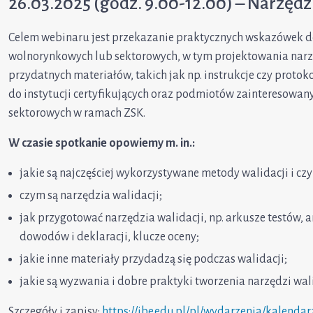
26.03.2025 (godz. 9.00-12.00) – Narzędz
Celem webinaru jest przekazanie praktycznych wskazówek do
wolnorynkowych lub sektorowych, w tym projektowania narzędz
przydatnych materiałów, takich jak np. instrukcje czy protok
do instytucji certyfikujących oraz podmiotów zainteresowa
sektorowych w ramach ZSK.
W czasie spotkanie opowiemy m. in.:
jakie są najczęściej wykorzystywane metody walidacji i czy
czym są narzędzia walidacji;
jak przygotować narzędzia walidacji, np. arkusze testów, 
dowodów i deklaracji, klucze oceny;
jakie inne materiały przydadzą się podczas walidacji;
jakie są wyzwania i dobre praktyki tworzenia narzędzi wali
Szczegóły i zapisy:
https://ibe.edu.pl/pl/wydarzenia/kalenda