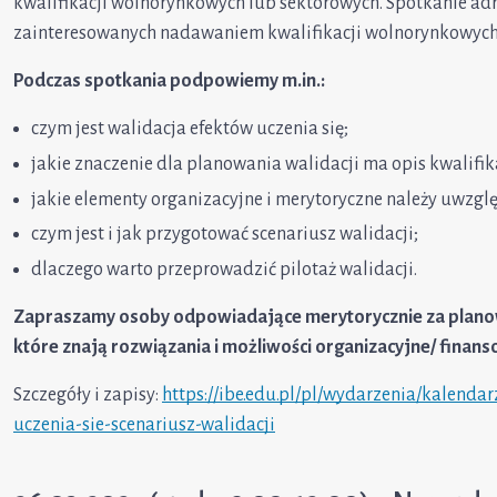
kwalifikacji wolnorynkowych lub sektorowych. Spotkanie adr
zainteresowanych nadawaniem kwalifikacji wolnorynkowych
Podczas spotkania podpowiemy m.in.:
czym jest walidacja efektów uczenia się;
jakie znaczenie dla planowania walidacji ma opis kwalifik
jakie elementy organizacyjne i merytoryczne należy uwzglę
czym jest i jak przygotować scenariusz walidacji;
dlaczego warto przeprowadzić pilotaż walidacji.
Zapraszamy osoby odpowiadające merytorycznie za planowan
które znają rozwiązania i możliwości organizacyjne/ finan
Szczegóły i zapisy:
https://ibe.edu.pl/pl/wydarzenia/kalend
uczenia-sie-scenariusz-walidacji