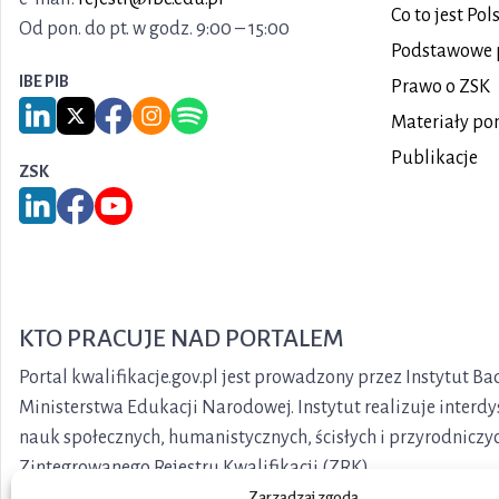
Co to jest Po
Od pon. do pt. w godz. 9:00 – 15:00
Podstawowe 
IBE PIB
Prawo o ZSK
Link do serwisu LinkedIn IBE PIB
Link do serwisu X IBE PIB
Link do Facebook IBE PIB
Link do Instagram IBE PIB
Link do Spotify IBE PIB
Materiały po
Publikacje
ZSK
Link do serwisu LinkedIn ZSK
Link do Facebook ZSK
Link do YouTube ZSK
KTO PRACUJE NAD PORTALEM
Portal kwalifikacje.gov.pl jest prowadzony przez Instytut 
Ministerstwa Edukacji Narodowej. Instytut realizuje interd
nauk społecznych, humanistycznych, ścisłych i przyrodniczy
Zintegrowanego Rejestru Kwalifikacji (ZRK).
Zarządzaj zgodą