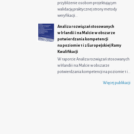
przybliżenie osobom projektującym
walidację praktycznej strony metody
weryfikacji…
Analiza rozwiązań stosowanych
w Irlandii i na Malcie w obszarze
potwierdzania kompetencji
na poziomie 1 i 2 Europejskiej Ramy
Kwalifikacji
W raporcie Analiza rozwiązań stosowanych
w Irlandii i na Malcie w obszarze
potwierdzania kompetencji na poziomie 1 i…
Więcej publikacji