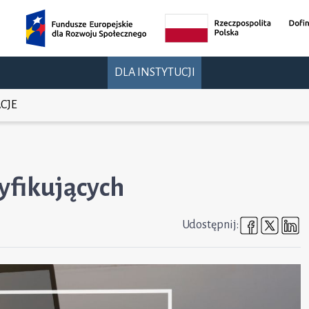
DLA INSTYTUCJI
CJE
tyfikujących
Udostępni
Udost
U
Udostępnij: