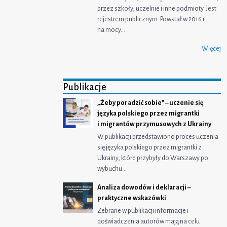
przez szkoły, uczelnie i inne podmioty. Jest
rejestrem publicznym. Powstał w 2016 r.
na mocy…
Więcej
Publikacje
„Żeby poradzić sobie” – uczenie się
języka polskiego przez migrantki
i migrantów przymusowych z Ukrainy
W publikacji przedstawiono proces uczenia
się języka polskiego przez migrantki z
Ukrainy, które przybyły do Warszawy po
wybuchu…
Analiza dowodów i deklaracji –
praktyczne wskazówki
Zebrane w publikacji informacje i
doświadczenia autorów mają na celu