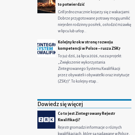
to potwierdzić
Grill jednoznacznie kojarzy się z wakacjami.
Dobrze przygotowane potrawy mogą umilić
niejeden rodzinny posiłek, osłodzić mżawkę
w lipcu lub urlop…
Kolejny krok w stronę rozwoju
kompetencji w Polsce – rusza ZSK7
To już dziś, 24 lipca 2026, rusza projekt:
„Zwiększenie wykorzystania
Zintegrowanego Systemu Kwalifikacji
przez obywateli i obywatelki oraz instytucje
(ZSK7)”. To kolejny etap…
Dowiedz się więcej
Co to jest Zintegrowany Rejestr
Kwalifikacji?
Rejestr gromadzi informacje o różnych
kwalifikacjach, które są nadawane w Polsce,