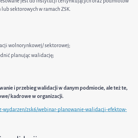
esowane jest do instytucji certyfikujących oraz podmiotów
 lub sektorowych w ramach ZSK.
acji wolnorynkowej/ sektorowej;
dnić planując walidację;
ie i przebieg walidacji w danym podmiocie, ale też te,
sowe/ kadrowe w organizacji.
arz-wydarzen/zsk6/webinar-planowanie-walidacji-efektow-