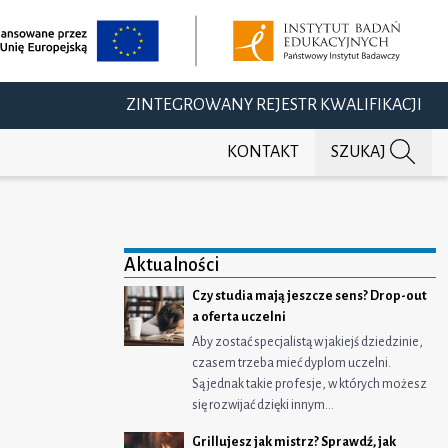
ZINTEGROWANY REJESTR KWALIFIKACJI
KONTAKT
SZUKAJ
Aktualności
Czy studia mają jeszcze sens? Drop-out
a oferta uczelni
j na Facebooku
ępnij na Twitterze
dostępnij na LinkedIn
Aby zostać specjalistą w jakiejś dziedzinie,
czasem trzeba mieć dyplom uczelni.
Są jednak takie profesje, w których możesz
się rozwijać dzięki innym…
Grillujesz jak mistrz? Sprawdź, jak