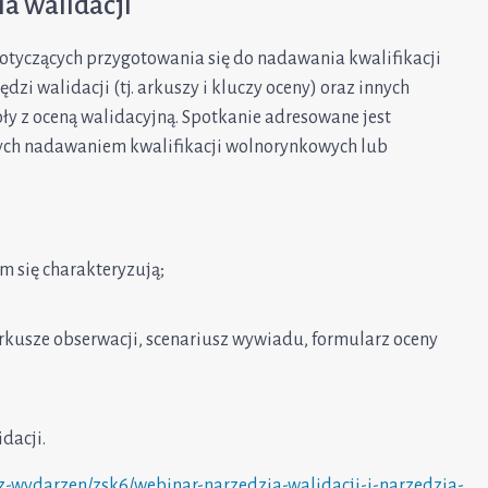
ia walidacji
tyczących przygotowania się do nadawania kwalifikacji
i walidacji (tj. arkuszy i kluczy oceny) oraz innych
oły z oceną walidacyjną. Spotkanie adresowane jest
nych nadawaniem kwalifikacji wolnorynkowych lub
m się charakteryzują;
arkusze obserwacji, scenariusz wywiadu, formularz oceny
dacji.
rz-wydarzen/zsk6/webinar-narzedzia-walidacji-i-narzedzia-