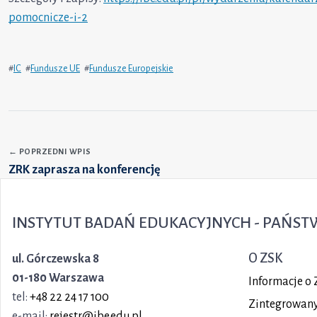
pomocnicze-i-2
#
IC
#
Fundusze UE
#
Fundusze Europejskie
←
POPRZEDNI WPIS
ZRK zaprasza na konferencję
INSTYTUT BADAŃ EDUKACYJNYCH - PAŃS
O ZSK
ul. Górczewska 8
01-180 Warszawa
Informacje o 
tel:
+48 22 24 17 100
Zintegrowany 
e-mail:
rejestr@ibe.edu.pl