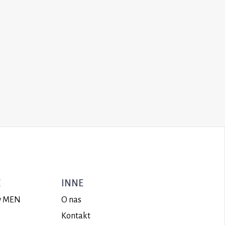
E
INNE
ów MEN
O nas
Kontakt