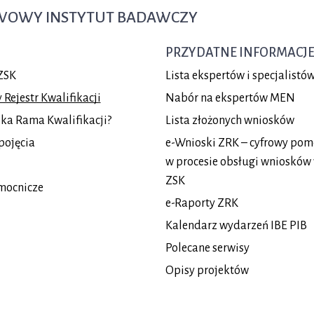
TWOWY INSTYTUT BADAWCZY
PRZYDATNE INFORMACJ
ZSK
Lista ekspertów i specjalist
Rejestr Kwalifikacji
Nabór na ekspertów MEN
lska Rama Kwalifikacji?
Lista złożonych wniosków
pojęcia
e-Wnioski ZRK – cyfrowy pom
w procesie obsługi wniosków
ZSK
mocnicze
e-Raporty ZRK
Kalendarz wydarzeń IBE PIB
Polecane serwisy
Opisy projektów