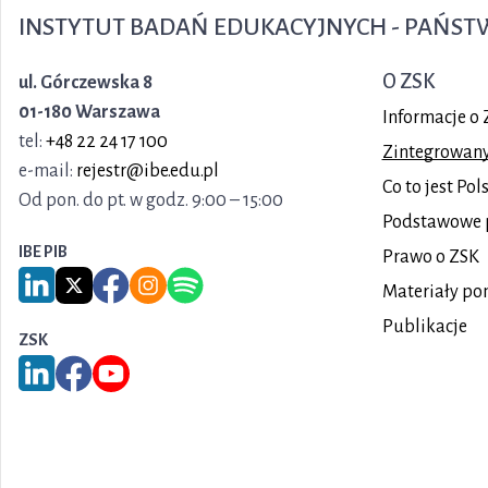
INSTYTUT BADAŃ EDUKACYJNYCH - PAŃS
O ZSK
ul. Górczewska 8
01-180 Warszawa
Informacje o 
tel:
+48 22 24 17 100
Zintegrowany 
e-mail:
rejestr@ibe.edu.pl
Co to jest Po
Od pon. do pt. w godz. 9:00 – 15:00
Podstawowe 
IBE PIB
Prawo o ZSK
Link do serwisu LinkedIn IBE PIB
Link do serwisu X IBE PIB
Link do Facebook IBE PIB
Link do Instagram IBE PIB
Link do Spotify IBE PIB
Materiały po
Publikacje
ZSK
Link do serwisu LinkedIn ZSK
Link do Facebook ZSK
Link do YouTube ZSK