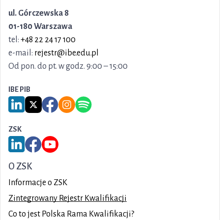
ul. Górczewska 8
01-180 Warszawa
tel:
+48 22 24 17 100
e-mail:
rejestr@ibe.edu.pl
Od pon. do pt. w godz. 9:00 – 15:00
IBE PIB
Link do serwisu LinkedIn IBE PIB
Link do serwisu X IBE PIB
Link do Facebook IBE PIB
Link do Instagram IBE PIB
Link do Spotify IBE PIB
ZSK
Link do serwisu LinkedIn ZSK
Link do Facebook ZSK
Link do YouTube ZSK
O ZSK
Informacje o ZSK
Zintegrowany Rejestr Kwalifikacji
Co to jest Polska Rama Kwalifikacji?