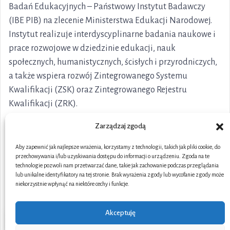
Badań Edukacyjnych – Państwowy Instytut Badawczy
(IBE PIB) na zlecenie Ministerstwa Edukacji Narodowej.
Instytut realizuje interdyscyplinarne badania naukowe i
prace rozwojowe w dziedzinie edukacji, nauk
społecznych, humanistycznych, ścisłych i przyrodniczych,
a także wspiera rozwój Zintegrowanego Systemu
Kwalifikacji (ZSK) oraz Zintegrowanego Rejestru
Kwalifikacji (ZRK).
Zarządzaj zgodą
Aby zapewnić jak najlepsze wrażenia, korzystamy z technologii, takich jak pliki cookie, do
przechowywania i/lub uzyskiwania dostępu do informacji o urządzeniu. Zgoda na te
technologie pozwoli nam przetwarzać dane, takie jak zachowanie podczas przeglądania
lub unikalne identyfikatory na tej stronie. Brak wyrażenia zgody lub wycofanie zgody może
niekorzystnie wpłynąć na niektóre cechy i funkcje.
Akceptuję