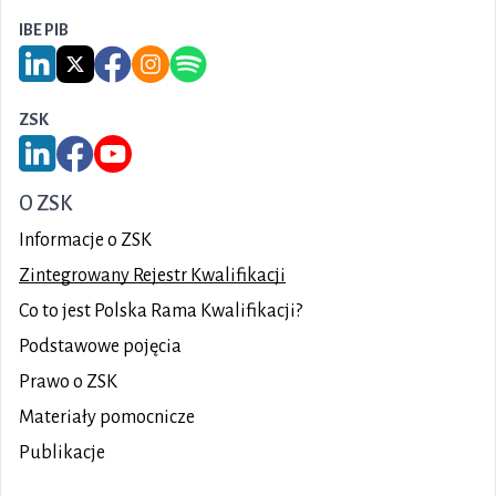
IBE PIB
Link do serwisu LinkedIn IBE PIB
Link do serwisu X IBE PIB
Link do Facebook IBE PIB
Link do Instagram IBE PIB
Link do Spotify IBE PIB
ZSK
Link do serwisu LinkedIn ZSK
Link do Facebook ZSK
Link do YouTube ZSK
O ZSK
Informacje o ZSK
Zintegrowany Rejestr Kwalifikacji
Co to jest Polska Rama Kwalifikacji?
Podstawowe pojęcia
Prawo o ZSK
Materiały pomocnicze
Publikacje