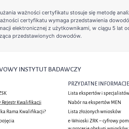
TWOWY INSTYTUT BADAWCZY
PRZYDATNE INFORMACJ
ZSK
Lista ekspertów i specjalist
Rejestr Kwalifikacji
Nabór na ekspertów MEN
lska Rama Kwalifikacji?
Lista złożonych wniosków
pojęcia
e-Wnioski ZRK – cyfrowy pom
w procesie obsługi wniosków