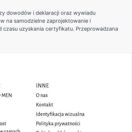
E
INNE
ów MEN
O nas
Kontakt
Identyfikacja wizualna
ost
Polityka prywatności
 w ramach