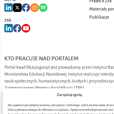
Prawo o ZSK
Link do serwisu LinkedIn IBE PIB
Link do serwisu X IBE PIB
Link do Facebook IBE PIB
Link do Instagram IBE PIB
Link do Spotify IBE PIB
Materiały po
Publikacje
ZSK
Link do serwisu LinkedIn ZSK
Link do Facebook ZSK
Link do YouTube ZSK
KTO PRACUJE NAD PORTALEM
Portal kwalifikacje.gov.pl jest prowadzony przez Instytut 
Ministerstwa Edukacji Narodowej. Instytut realizuje interd
nauk społecznych, humanistycznych, ścisłych i przyrodniczy
Zintegrowanego Rejestru Kwalifikacji (ZRK).
Zarządzaj zgodą
Aby zapewnić jak najlepsze wrażenia, korzystamy z technologii, takich jak pliki cookie, do p
i/lub uzyskiwania dostępu do informacji o urządzeniu. Zgoda na te technologie pozwoli na