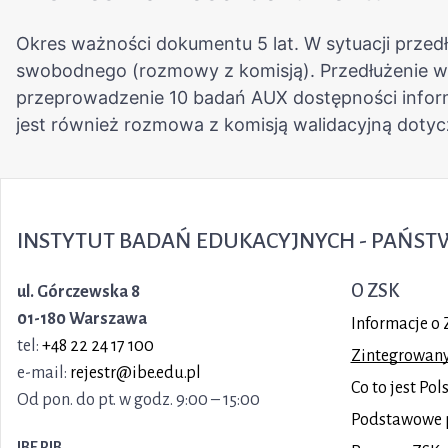
INSTYTUT BADAŃ EDUKACYJNYCH - PAŃS
O ZSK
ul. Górczewska 8
01-180 Warszawa
Informacje o 
tel:
+48 22 24 17 100
Zintegrowany 
e-mail:
rejestr@ibe.edu.pl
Co to jest Po
Od pon. do pt. w godz. 9:00 – 15:00
Podstawowe 
IBE PIB