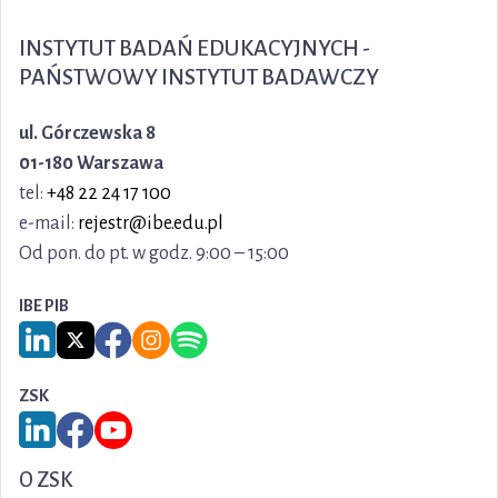
INSTYTUT BADAŃ EDUKACYJNYCH -
PAŃSTWOWY INSTYTUT BADAWCZY
ul. Górczewska 8
01-180 Warszawa
tel:
+48 22 24 17 100
e-mail:
rejestr@ibe.edu.pl
Od pon. do pt. w godz. 9:00 – 15:00
IBE PIB
Link do serwisu LinkedIn IBE PIB
Link do serwisu X IBE PIB
Link do Facebook IBE PIB
Link do Instagram IBE PIB
Link do Spotify IBE PIB
ZSK
Link do serwisu LinkedIn ZSK
Link do Facebook ZSK
Link do YouTube ZSK
O ZSK