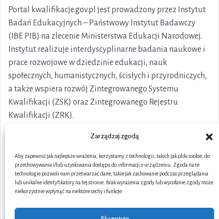
Portal kwalifikacje.gov.pl jest prowadzony przez Instytut
Badań Edukacyjnych – Państwowy Instytut Badawczy
(IBE PIB) na zlecenie Ministerstwa Edukacji Narodowej.
Instytut realizuje interdyscyplinarne badania naukowe i
prace rozwojowe w dziedzinie edukacji, nauk
społecznych, humanistycznych, ścisłych i przyrodniczych,
a także wspiera rozwój Zintegrowanego Systemu
Kwalifikacji (ZSK) oraz Zintegrowanego Rejestru
Kwalifikacji (ZRK).
Zarządzaj zgodą
Aby zapewnić jak najlepsze wrażenia, korzystamy z technologii, takich jak pliki cookie, do
przechowywania i/lub uzyskiwania dostępu do informacji o urządzeniu. Zgoda na te
technologie pozwoli nam przetwarzać dane, takie jak zachowanie podczas przeglądania
lub unikalne identyfikatory na tej stronie. Brak wyrażenia zgody lub wycofanie zgody może
niekorzystnie wpłynąć na niektóre cechy i funkcje.
Akceptuję