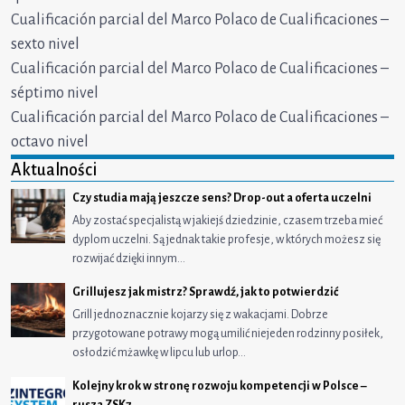
Cualificación parcial del Marco Polaco de Cualificaciones –
sexto nivel
Cualificación parcial del Marco Polaco de Cualificaciones –
séptimo nivel
Cualificación parcial del Marco Polaco de Cualificaciones –
octavo nivel
Aktualności
Czy studia mają jeszcze sens? Drop-out a oferta uczelni
Aby zostać specjalistą w jakiejś dziedzinie, czasem trzeba mieć
dyplom uczelni. Są jednak takie profesje, w których możesz się
rozwijać dzięki innym…
Grillujesz jak mistrz? Sprawdź, jak to potwierdzić
Grill jednoznacznie kojarzy się z wakacjami. Dobrze
przygotowane potrawy mogą umilić niejeden rodzinny posiłek,
osłodzić mżawkę w lipcu lub urlop…
Kolejny krok w stronę rozwoju kompetencji w Polsce –
rusza ZSK7