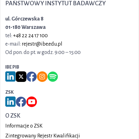
PAŃSTWOWY INSTYTUT BADAWCZY
ul. Górczewska 8
01-180 Warszawa
tel:
+48 22 24 17 100
e-mail:
rejestr@ibe.edu.pl
Od pon. do pt. w godz. 9:00 – 15:00
IBE PIB
Link do serwisu LinkedIn IBE PIB
Link do serwisu X IBE PIB
Link do Facebook IBE PIB
Link do Instagram IBE PIB
Link do Spotify IBE PIB
ZSK
Link do serwisu LinkedIn ZSK
Link do Facebook ZSK
Link do YouTube ZSK
O ZSK
Informacje o ZSK
Zintegrowany Rejestr Kwalifikacji