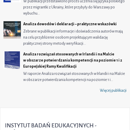
W publikacji przedstawiono proces uczenia się języka polskiego
przez migrantki z Ukrainy, które przybyły do Warszawy po
wybuchu…
Analiza dowodów i deklaracji – praktyczne wskazówki
Zebrane w publikacji informacje i doświadczenia autorów mają
na celu przybliżenie osobom projektującym walidację
praktycznej strony metody weryfikacji…
Analiza rozwiązań stosowanych w Irlandii i na Malcie
w obszarze potwierdzania kompetencji na poziomie 1 i 2
Europejskiej Ramy Kwalifikacji
W raporcie Analiza rozwiązań stosowanych w Irlandii i na Malcie
w obszarze potwierdzania kompetencji na poziomie 1 i…
Więcej publikacji
INSTYTUT BADAŃ EDUKACYJNYCH -