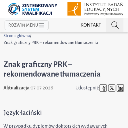
KONTAKT
ROZWIŃ MENU
Strona główna
/
Znak graficzny PRK – rekomendowane tłumaczenia
Znak graficzny PRK –
rekomendowane tłumaczenia
Udostępni
Udost
U
Aktualizacja:
07.07.2026
Udostępnij:
Język łaciński
W przypadku dyplomów doktorskich wydawanych