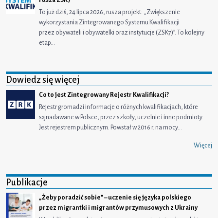
To już dziś, 24 lipca 2026, rusza projekt: „Zwiększenie
wykorzystania Zintegrowanego Systemu Kwalifikacji
przez obywateli i obywatelki oraz instytucje (ZSK7)”. To kolejny
etap…
Dowiedz się więcej
Co to jest Zintegrowany Rejestr Kwalifikacji?
Rejestr gromadzi informacje o różnych kwalifikacjach, które
są nadawane w Polsce, przez szkoły, uczelnie i inne podmioty.
Jest rejestrem publicznym. Powstał w 2016 r. na mocy…
Więcej
Publikacje
„Żeby poradzić sobie” – uczenie się języka polskiego
przez migrantki i migrantów przymusowych z Ukrainy