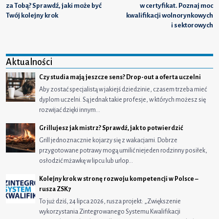
za Tobą? Sprawdź, jaki może być
w certyfikat. Poznaj moc
Twój kolejny krok
kwalifikacji wolnorynkowych
i sektorowych
Aktualności
Czy studia mają jeszcze sens? Drop-out a oferta uczelni
Aby zostać specjalistą w jakiejś dziedzinie, czasem trzeba mieć
dyplom uczelni. Są jednak takie profesje, w których możesz się
rozwijać dzięki innym…
Grillujesz jak mistrz? Sprawdź, jak to potwierdzić
Grill jednoznacznie kojarzy się z wakacjami. Dobrze
przygotowane potrawy mogą umilić niejeden rodzinny posiłek,
osłodzić mżawkę w lipcu lub urlop…
Kolejny krok w stronę rozwoju kompetencji w Polsce –
rusza ZSK7
To już dziś, 24 lipca 2026, rusza projekt: „Zwiększenie
wykorzystania Zintegrowanego Systemu Kwalifikacji