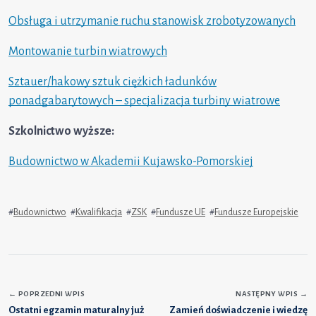
Obsługa i utrzymanie ruchu stanowisk zrobotyzowanych
Montowanie turbin wiatrowych
Sztauer/hakowy sztuk ciężkich ładunków
ponadgabarytowych – specjalizacja turbiny wiatrowe
Szkolnictwo wyższe:
Budownictwo w Akademii Kujawsko-Pomorskiej
#
Budownictwo
#
Kwalifikacja
#
ZSK
#
Fundusze UE
#
Fundusze Europejskie
←
POPRZEDNI WPIS
NASTĘPNY WPIS
→
Ostatni egzamin maturalny już
Zamień doświadczenie i wiedzę