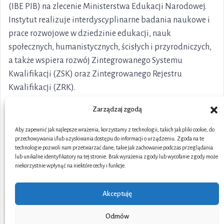
(IBE PIB) na zlecenie Ministerstwa Edukacji Narodowej.
Instytut realizuje interdyscyplinarne badania naukowe i
prace rozwojowe w dziedzinie edukacji, nauk
społecznych, humanistycznych, ścisłych i przyrodniczych,
a także wspiera rozwój Zintegrowanego Systemu
Kwalifikacji (ZSK) oraz Zintegrowanego Rejestru
Kwalifikacji (ZRK).
Zarządzaj zgodą
Aby zapewnić jak najlepsze wrażenia, korzystamy z technologii, takich jak pliki cookie, do
przechowywania i/lub uzyskiwania dostępu do informacji o urządzeniu. Zgoda na te
technologie pozwoli nam przetwarzać dane, takie jak zachowanie podczas przeglądania
lub unikalne identyfikatory na tej stronie. Brak wyrażenia zgody lub wycofanie zgody może
niekorzystnie wpłynąć na niektóre cechy i funkcje.
Akceptuję
Odmów