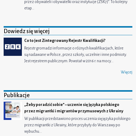
przez obywateli i obywatelki oraz instytucje (ZSK7)”. To kolejny
etap…
Dowiedz się więcej
Co to jest Zintegrowany Rejestr Kwalifikacji?
Rejestr gromadzi informacje o różnych kwalifikacjach, które
są nadawane w Polsce, przez szkoły, uczelnie i inne podmioty.
Jest rejestrem publicznym. Powstał w 2016 r. na mocy…
Więcej
Publikacje
„Żeby poradzić sobie” – uczenie się języka polskiego
przez migrantki i migrantów przymusowych z Ukrainy
W publikacji przedstawiono proces uczenia się języka polskiego
przez migrantki z Ukrainy, które przybyły do Warszawy po
wybuchu…