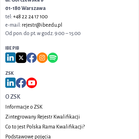
ul. Górczewska 8
01-180 Warszawa
tel:
+48 22 24 17 100
e-mail:
rejestr@ibe.edu.pl
Od pon. do pt. w godz. 9:00 – 15:00
IBE PIB
Link do serwisu LinkedIn IBE PIB
Link do serwisu X IBE PIB
Link do Facebook IBE PIB
Link do Instagram IBE PIB
Link do Spotify IBE PIB
ZSK
Link do serwisu LinkedIn ZSK
Link do Facebook ZSK
Link do YouTube ZSK
O ZSK
Informacje o ZSK
Zintegrowany Rejestr Kwalifikacji
Co to jest Polska Rama Kwalifikacji?
Podstawowe pojęcia