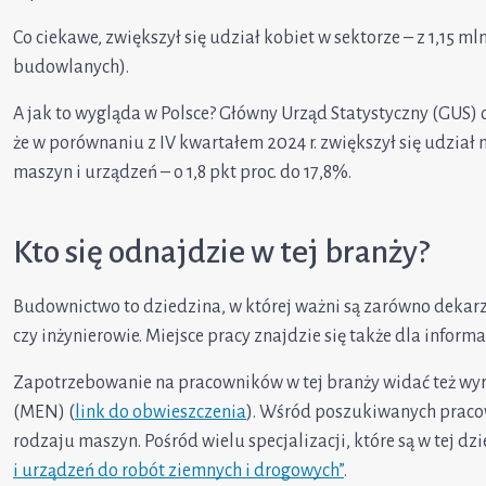
Co ciekawe, zwiększył się udział kobiet w sektorze – z 1,15 ml
budowlanych).
A jak to wygląda w Polsce? Główny Urząd Statystyczny (GUS)
że w porównaniu z IV kwartałem 2024 r. zwiększył się udział
maszyn i urządzeń – o 1,8 pkt proc. do 17,8%.
Kto się odnajdzie w tej branży?
Budownictwo to dziedzina, w której ważni są zarówno dekarze 
czy inżynierowie. Miejsce pracy znajdzie się także dla infor
Zapotrzebowanie na pracowników w tej branży widać też wyra
(MEN) (
link do obwieszczenia
). Wśród poszukiwanych pracown
rodzaju maszyn. Pośród wielu specjalizacji, które są w tej dz
i urządzeń do robót ziemnych i drogowych”
.