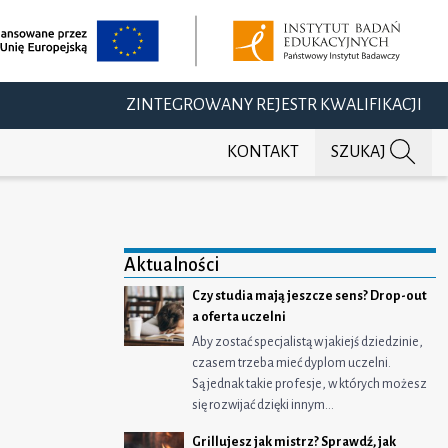
ZINTEGROWANY REJESTR KWALIFIKACJI
KONTAKT
SZUKAJ
Aktualności
Czy studia mają jeszcze sens? Drop-out
a oferta uczelni
Aby zostać specjalistą w jakiejś dziedzinie,
czasem trzeba mieć dyplom uczelni.
j na Facebooku
ępnij na Twitterze
dostępnij na LinkedIn
Są jednak takie profesje, w których możesz
się rozwijać dzięki innym…
Grillujesz jak mistrz? Sprawdź, jak