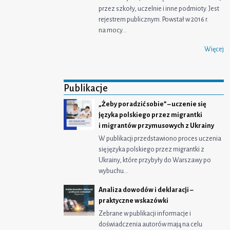
przez szkoły, uczelnie i inne podmioty. Jest
rejestrem publicznym. Powstał w 2016 r.
na mocy…
Więcej
Publikacje
„Żeby poradzić sobie” – uczenie się
języka polskiego przez migrantki
i migrantów przymusowych z Ukrainy
W publikacji przedstawiono proces uczenia
się języka polskiego przez migrantki z
Ukrainy, które przybyły do Warszawy po
wybuchu…
Analiza dowodów i deklaracji –
praktyczne wskazówki
Zebrane w publikacji informacje i
doświadczenia autorów mają na celu