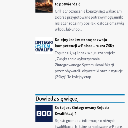
to potwierdzić
Grill jednoznacznie kojarzy się z wakacjami.
Dobrze przygotowane potrawy mogą umilić
niejeden rodzinny posiłek, osłodzić mżawkę
w lipcu lub urlop…
Kolejny krok w stronę rozwoju
kompetencji w Polsce – rusza ZSK7
To już dziś, 24 lipca 2026, rusza projekt:
„Zwiększenie wykorzystania
Zintegrowanego Systemu Kwalifikacji
przez obywateli i obywatelki oraz instytucje
(ZSK7)”. To kolejny etap…
Dowiedz się więcej
Co to jest Zintegrowany Rejestr
Kwalifikacji?
Rejestr gromadzi informacje o różnych
kwalifikacjach, które są nadawane w Polsce,