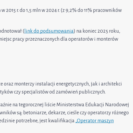
n w 2015 r. do 1,5 mln w 2024 r. (z 9,2% do 11% pracowników
 odnotował (
link do podsumowania
) na koniec 2025 roku,
 miejsc pracy przeznaczonych dla operatorów i monterów
oraz monterzy instalacji energetycznych, jak i architekci
matyków czy specjalistów od zamówień publicznych.
źnie na tegorocznej liście Ministerstwa Edukacji Narodowej
ików są: betoniarze, dekarze, cieśle czy operatorzy różnego
iedzinie potrzebne, jest kwalifikacja
„Operator maszyn