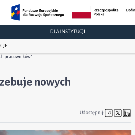
DLA INSTYTUCJI
CJE
ych pracowników?
rzebuje nowych
Udostępni
Udost
U
Udostępnij: