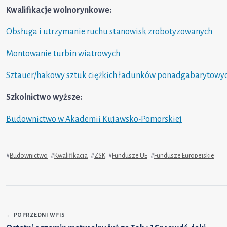
Kwalifikacje wolnorynkowe:
Obsługa i utrzymanie ruchu stanowisk zrobotyzowanych
Montowanie turbin wiatrowych
Sztauer/hakowy sztuk ciężkich ładunków ponadgabarytowych
Szkolnictwo wyższe:
Budownictwo w Akademii Kujawsko-Pomorskiej
#
Budownictwo
#
Kwalifikacja
#
ZSK
#
Fundusze UE
#
Fundusze Europejskie
←
POPRZEDNI WPIS