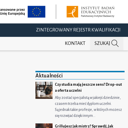
ZINTEGROWANY REJESTR KWALIFIKACJI
KONTAKT
SZUKAJ
Aktualności
Czy studia mają jeszcze sens? Drop-out
a oferta uczelni
Aby zostać specjalistą w jakiejś dziedzinie,
czasem trzeba mieć dyplom uczelni.
j na Facebooku
ępnij na Twitterze
dostępnij na LinkedIn
Są jednak takie profesje, w których możesz
się rozwijać dzięki innym…
Grillujesz jak mistrz? Sprawdź, jak