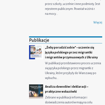
przez szkoły, uczelnie i inne podmioty. Jest
rejestrem publicznym. Powstał w 2016 r.
na mocy…
Więcej
Publikacje
„Żeby poradzić sobie” – uczenie się
języka polskiego przez migrantki
i migrantów przymusowych z Ukrainy
W publikacji przedstawiono proces uczenia
się języka polskiego przez migrantki z
Ukrainy, które przybyły do Warszawy po
wybuchu…
Analiza dowodów i deklaracji –
praktyczne wskazówki
Zebrane w publikacji informacje i
doświadczenia autorów mają na celu