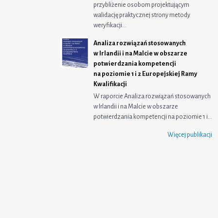
przybliżenie osobom projektującym
walidację praktycznej strony metody
weryfikacji…
Analiza rozwiązań stosowanych
w Irlandii i na Malcie w obszarze
potwierdzania kompetencji
na poziomie 1 i 2 Europejskiej Ramy
Kwalifikacji
W raporcie Analiza rozwiązań stosowanych
w Irlandii i na Malcie w obszarze
potwierdzania kompetencji na poziomie 1 i…
Więcej publikacji