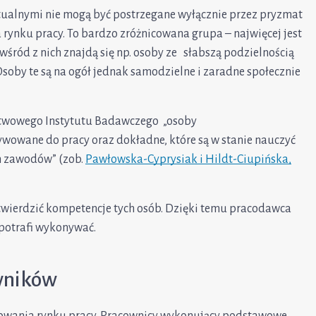
ktualnymi nie mogą być postrzegane wyłącznie przez pryzmat
rynku pracy. To bardzo zróżnicowana grupa – najwięcej jest
wśród z nich znajdą się np. osoby ze słabszą podzielnością
Osoby te są na ogół jednak samodzielne i zaradne społecznie
stwowego Instytutu Badawczego „osoby
ywowane do pracy oraz dokładne, które są w stanie nauczyć
h zawodów” (zob.
Pawłowska-Cyprysiak i Hildt-Ciupińska,
twierdzić kompetencje tych osób. Dzięki temu pracodawca
 potrafi wykonywać.
owników
onowania rynku pracy. Pracownicy wykonujący podstawowe