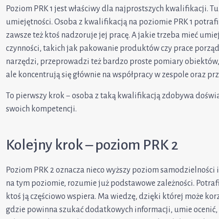
Poziom PRK 1 jest właściwy dla najprostszych kwalifikacji. 
umiejętności. Osoba z kwalifikacją na poziomie PRK 1 potra
zawsze też ktoś nadzoruje jej pracę. A jakie trzeba mieć um
czynności, takich jak pakowanie produktów czy prace porzą
narzędzi, przeprowadzi też bardzo proste pomiary obiektów,
ale koncentrują się głównie na współpracy w zespole oraz pr
To pierwszy krok − osoba z taką kwalifikacją zdobywa doświ
swoich kompetencji.
Kolejny krok – poziom PRK 2
Poziom PRK 2 oznacza nieco wyższy poziom samodzielności i 
na tym poziomie, rozumie już podstawowe zależności. Potraf
ktoś ją częściowo wspiera. Ma wiedzę, dzięki której może ko
gdzie powinna szukać dodatkowych informacji, umie ocenić, c