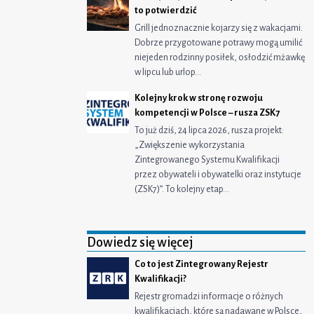
to potwierdzić
Grill jednoznacznie kojarzy się z wakacjami.
Dobrze przygotowane potrawy mogą umilić
niejeden rodzinny posiłek, osłodzić mżawkę
w lipcu lub urlop…
Kolejny krok w stronę rozwoju
kompetencji w Polsce – rusza ZSK7
To już dziś, 24 lipca 2026, rusza projekt:
„Zwiększenie wykorzystania
Zintegrowanego Systemu Kwalifikacji
przez obywateli i obywatelki oraz instytucje
(ZSK7)”. To kolejny etap…
Dowiedz się więcej
Co to jest Zintegrowany Rejestr
Kwalifikacji?
Rejestr gromadzi informacje o różnych
kwalifikacjach, które są nadawane w Polsce,