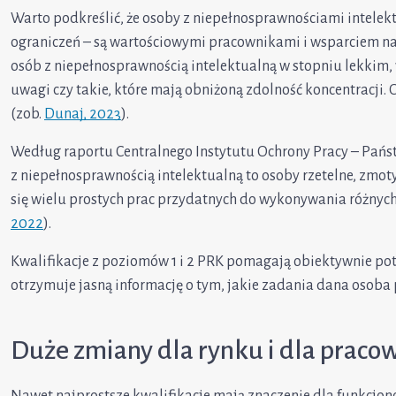
Warto podkreślić, że osoby z niepełnosprawnościami intele
ograniczeń – są wartościowymi pracownikami i wsparciem na 
osób z niepełnosprawnością intelektualną w stopniu lekkim, 
uwagi czy takie, które mają obniżoną zdolność koncentracji. 
(zob.
Dunaj, 2023
).
Według raportu Centralnego Instytutu Ochrony Pracy – Pań
z niepełnosprawnością intelektualną to osoby rzetelne, zmot
się wielu prostych prac przydatnych do wykonywania różnyc
2022
).
Kwalifikacje z poziomów 1 i 2 PRK pomagają obiektywnie po
otrzymuje jasną informację o tym, jakie zadania dana osoba
Duże zmiany dla rynku i dla prac
Nawet najprostsze kwalifikacje mają znaczenie dla funkcj