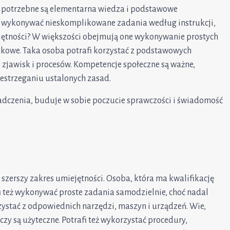
Tu potrzebne są elementarna wiedza i podstawowe
fi wykonywać nieskomplikowane zadania według instrukcji,
iejętności? W większości obejmują one wykonywanie prostych
dkowe. Taka osoba potrafi korzystać z podstawowych
 zjawisk i procesów. Kompetencje społeczne są ważne,
zestrzeganiu ustalonych zasad.
adczenia, buduje w sobie poczucie sprawczości i świadomość
szerszy zakres umiejętności. Osoba, która ma kwalifikację
i też wykonywać proste zadania samodzielnie, choć nadal
rzystać z odpowiednich narzędzi, maszyn i urządzeń. Wie,
zy są użyteczne. Potrafi też wykorzystać procedury,