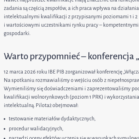
zadania są częścią zespołów, a ich praca wpływa na działani
intelektualnymi kwalifikacji z przypisanymi poziomami 1 i 
i wartościowymi uczestnikami rynku pracy – kompetentnymi
gospodarki.
Warto przypomnieć – konferencja „W
12 marca 2026 roku IBE PIB zorganizował konferencję „Włączaj
Na spotkaniu rozmawialiśmy o wejściu osób z niepełnospraw
Wymieniliśmy się doświadczeniami i zaprezentowaliśmy pod
kwalifikacji wolnorynkowych (poziom 1 PRK) i wykorzystania
intelektualną. Pilotaż obejmował:
testowanie materiałów dydaktycznych,
procedur walidacyjnych,
narzędzi oceny efektów uczenia się w warunkach symulow