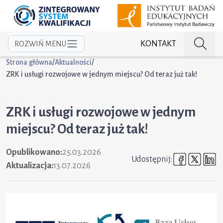
KONTAKT
ROZWIŃ MENU
Strona główna
/
Aktualności
/
ZRK i usługi rozwojowe w jednym miejscu? Od teraz już tak!
ZRK i usługi rozwojowe w jednym
miejscu? Od teraz już tak!
Opublikowano:
25.03.2026
Udostępni
Udost
U
Udostępnij:
Aktualizacja:
13.07.2026