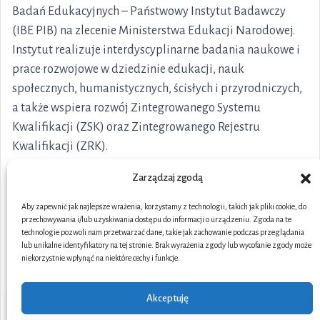
Badań Edukacyjnych – Państwowy Instytut Badawczy
(IBE PIB) na zlecenie Ministerstwa Edukacji Narodowej.
Instytut realizuje interdyscyplinarne badania naukowe i
prace rozwojowe w dziedzinie edukacji, nauk
społecznych, humanistycznych, ścisłych i przyrodniczych,
a także wspiera rozwój Zintegrowanego Systemu
Kwalifikacji (ZSK) oraz Zintegrowanego Rejestru
Kwalifikacji (ZRK).
Zarządzaj zgodą
Aby zapewnić jak najlepsze wrażenia, korzystamy z technologii, takich jak pliki cookie, do
przechowywania i/lub uzyskiwania dostępu do informacji o urządzeniu. Zgoda na te
technologie pozwoli nam przetwarzać dane, takie jak zachowanie podczas przeglądania
lub unikalne identyfikatory na tej stronie. Brak wyrażenia zgody lub wycofanie zgody może
niekorzystnie wpłynąć na niektóre cechy i funkcje.
Akceptuję