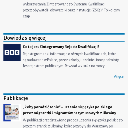
wykorzystania Zintegrowanego Systemu Kwalifikacji
przez obywateli i obywatelki oraz instytucje (ZSK7)”. To kolejny
etap…
Dowiedz się więcej
Co to jest Zintegrowany Rejestr Kwalifikacji?
Rejestr gromadzi informacje o różnych kwalifikacjach, które
są nadawane w Polsce, przez szkoły, uczelnie i inne podmioty.
Jest rejestrem publicznym. Powstał w 2016 r. na mocy…
Więcej
Publikacje
„Żeby poradzić sobie” – uczenie się języka polskiego
przez migrantki i migrantów przymusowych z Ukrainy
W publikacji przedstawiono proces uczenia się języka polskiego
przez migrantki z Ukrainy, które przybyły do Warszawy po