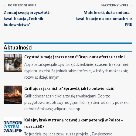
←
POPRZEDNI WPIS
NASTĘPNY WPIS
→
Zbuduj swoją przyszłość –
Małe kroki, duża zmiana –
kwalifikacja „Technik
kwalifikacje na poziomach 1 i 2
budownictwa”
PRK
Aktualności
Czy studia mają jeszcze sens? Drop-out a oferta uczelni
Aby zostać specjalistą w jakiejś dziedzinie, czasem trzeba mieć
dyplom uczelni. Są jednak takie profesje, w których możesz się
rozwijać dzięki innym…
Grillujesz jak mistrz? Sprawdź, jak to potwierdzić
Grill jednoznacznie kojarzy się z wakacjami. Dobrze
przygotowane potrawy mogą umilić niejeden rodzinny posiłek,
osłodzić mżawkę w lipcu lub urlop…
Kolejny krok w stronę rozwoju kompetencji w Polsce –
rusza ZSK7
To już dziś, 24 lipca 2026, rusza projekt: „Zwiększenie