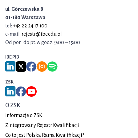
ul. Górczewska 8
01-180 Warszawa
tel:
+48 22 24 17 100
e-mail:
rejestr@ibe.edu.pl
Od pon. do pt. w godz. 9:00 – 15:00
IBE PIB
Link do serwisu LinkedIn IBE PIB
Link do serwisu X IBE PIB
Link do Facebook IBE PIB
Link do Instagram IBE PIB
Link do Spotify IBE PIB
ZSK
Link do serwisu LinkedIn ZSK
Link do Facebook ZSK
Link do YouTube ZSK
O ZSK
Informacje o ZSK
Zintegrowany Rejestr Kwalifikacji
Co to jest Polska Rama Kwalifikacji?