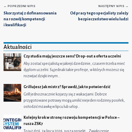
←
POPRZEDNI WPIS
NASTĘPNY WPIS
→
Skorzystaj z dofinansowania
Od pracy tego specjalisty zależy
na rozwój kompetencji
bezpieczeństwo wielu ludzi
i kwalifikacji
Aktualności
Czy studia mają jeszcze sens? Drop-out a oferta uczelni
Aby zostać specjalistą w jakiejś dziedzinie, czasem trzeba mieć
dyplom uczelni. Są jednak takie profesje, w których możesz się
rozwijać dzięki innym…
Grillujesz jak mistrz? Sprawdź, jak to potwierdzić
Grill jednoznacznie kojarzy się z wakacjami. Dobrze
przygotowane potrawy mogą umilić niejeden rodzinny posiłek,
osłodzić mżawkę w lipcu lub urlop…
Kolejny krok w stronę rozwoju kompetencji w Polsce –
rusza ZSK7
To już dziś, 24 lipca 2026, rusza projekt: „Zwiększenie