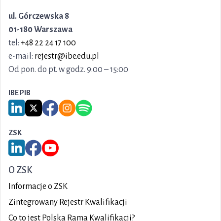
ul. Górczewska 8
01-180 Warszawa
tel:
+48 22 24 17 100
e-mail:
rejestr@ibe.edu.pl
Od pon. do pt. w godz. 9:00 – 15:00
IBE PIB
Link do serwisu LinkedIn IBE PIB
Link do serwisu X IBE PIB
Link do Facebook IBE PIB
Link do Instagram IBE PIB
Link do Spotify IBE PIB
ZSK
Link do serwisu LinkedIn ZSK
Link do Facebook ZSK
Link do YouTube ZSK
O ZSK
Informacje o ZSK
Zintegrowany Rejestr Kwalifikacji
Co to jest Polska Rama Kwalifikacji?