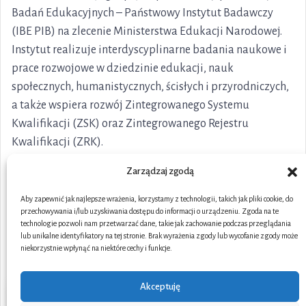
Badań Edukacyjnych – Państwowy Instytut Badawczy
(IBE PIB) na zlecenie Ministerstwa Edukacji Narodowej.
Instytut realizuje interdyscyplinarne badania naukowe i
prace rozwojowe w dziedzinie edukacji, nauk
społecznych, humanistycznych, ścisłych i przyrodniczych,
a także wspiera rozwój Zintegrowanego Systemu
Kwalifikacji (ZSK) oraz Zintegrowanego Rejestru
Kwalifikacji (ZRK).
Zarządzaj zgodą
Aby zapewnić jak najlepsze wrażenia, korzystamy z technologii, takich jak pliki cookie, do
przechowywania i/lub uzyskiwania dostępu do informacji o urządzeniu. Zgoda na te
technologie pozwoli nam przetwarzać dane, takie jak zachowanie podczas przeglądania
lub unikalne identyfikatory na tej stronie. Brak wyrażenia zgody lub wycofanie zgody może
niekorzystnie wpłynąć na niektóre cechy i funkcje.
Akceptuję