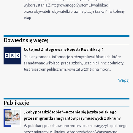
wykorzystania Zintegrowanego Systemu Kwalifikacji
przez obywateli i obywatelki oraz instytucje (ZSK7)”. To kolejny
etap…
Dowiedz się więcej
Co to jest Zintegrowany Rejestr Kwalifikacji?
Rejestr gromadzi informacje o różnych kwalifikacjach, które
są nadawane w Polsce, przez szkoły, uczelnie i inne podmioty.
Jest rejestrem publicznym. Powstał w 2016 r. na mocy…
Więcej
Publikacje
„Żeby poradzić sobie” – uczenie się języka polskiego
przez migrantki i migrantów przymusowych z Ukrainy
W publikacji przedstawiono proces uczenia się języka polskiego
przez migrantki z Ukrainy, które przybyły do Warszawy po