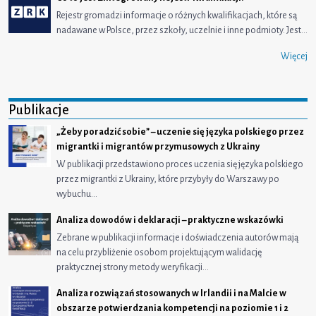
Rejestr gromadzi informacje o różnych kwalifikacjach, które są
nadawane w Polsce, przez szkoły, uczelnie i inne podmioty. Jest…
Więcej
Publikacje
„Żeby poradzić sobie” – uczenie się języka polskiego przez
migrantki i migrantów przymusowych z Ukrainy
W publikacji przedstawiono proces uczenia się języka polskiego
przez migrantki z Ukrainy, które przybyły do Warszawy po
wybuchu…
Analiza dowodów i deklaracji – praktyczne wskazówki
Zebrane w publikacji informacje i doświadczenia autorów mają
na celu przybliżenie osobom projektującym walidację
praktycznej strony metody weryfikacji…
Analiza rozwiązań stosowanych w Irlandii i na Malcie w
obszarze potwierdzania kompetencji na poziomie 1 i 2