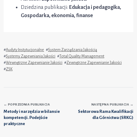
Dziedzina publikacji:
Edukacja i pedagogika,
Gospodarka, ekonomia, finanse
#
Audyty Instytucjonalne
#
System Zarządzania Jakością
#
Systemy Zapewniania Jakości
#
Total Quality Management
#
Wewnętrzne Zapewnianie Jakości
#
Zewnętrzne Zapewnianie Jakości
#
ZSK
←
POPRZEDNIA PUBLIKACJA
NASTĘPNA PUBLIKACJA
→
Metody i narzędzia w bilansie
Sektorowa Rama Kwalifikacji
kompetencji. Podejście
dla Górnictwa (SRKG)
praktyczne