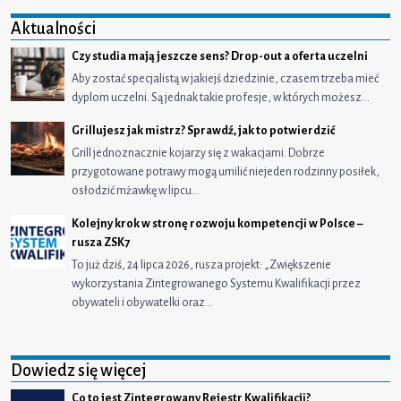
Aktualności
Czy studia mają jeszcze sens? Drop-out a oferta uczelni
Aby zostać specjalistą w jakiejś dziedzinie, czasem trzeba mieć
dyplom uczelni. Są jednak takie profesje, w których możesz…
Grillujesz jak mistrz? Sprawdź, jak to potwierdzić
Grill jednoznacznie kojarzy się z wakacjami. Dobrze
przygotowane potrawy mogą umilić niejeden rodzinny posiłek,
osłodzić mżawkę w lipcu…
Kolejny krok w stronę rozwoju kompetencji w Polsce –
rusza ZSK7
To już dziś, 24 lipca 2026, rusza projekt: „Zwiększenie
wykorzystania Zintegrowanego Systemu Kwalifikacji przez
obywateli i obywatelki oraz…
Dowiedz się więcej
Co to jest Zintegrowany Rejestr Kwalifikacji?