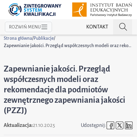
KONTAKT
ROZWIŃ MENU
Strona główna
/
Publikacje
/
Zapewnianie jakości. Przegląd współczesnych modeli oraz rekomendacje dla podmiotów zewnętrznego zapewniania jakości (PZZJ)
Zapewnianie jakości. Przegląd
współczesnych modeli oraz
rekomendacje dla podmiotów
zewnętrznego zapewniania jakości
(PZZJ)
Udostępni
Udost
U
Aktualizacja:
21.10.2025
Udostępnij: