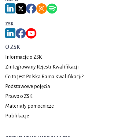
Link do serwisu LinkedIn IBE PIB
Link do serwisu X IBE PIB
Link do Facebook IBE PIB
Link do Instagram IBE PIB
Link do Spotify IBE PIB
ZSK
Link do serwisu LinkedIn ZSK
Link do Facebook ZSK
Link do YouTube ZSK
O ZSK
Informacje o ZSK
Zintegrowany Rejestr Kwalifikacji
Co to jest Polska Rama Kwalifikacji?
Podstawowe pojęcia
Prawo o ZSK
Materiały pomocnicze
Publikacje