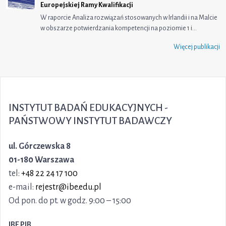
Europejskiej Ramy Kwalifikacji
W raporcie Analiza rozwiązań stosowanych w Irlandii i na Malcie
w obszarze potwierdzania kompetencji na poziomie 1 i…
Więcej publikacji
INSTYTUT BADAŃ EDUKACYJNYCH -
PAŃSTWOWY INSTYTUT BADAWCZY
ul. Górczewska 8
01-180 Warszawa
tel:
+48 22 24 17 100
e-mail:
rejestr@ibe.edu.pl
Od pon. do pt. w godz. 9:00 – 15:00
IBE PIB