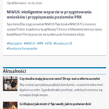
Opublikowano:
19.05.2026
NIWUS: inteligentne wsparcie w przygotowaniu
wniosków i przypisywaniu poziomów PRK
Spis treściDlaczego powstał NIWUS?Jak działa NIWUS?Co możesz
zyskać?Gdzie znajdziesz tę aplikację? Chcesz efektywniej tworzyć opisy
kwalifikacji? Do tej pory nie wszystkie pola formularza były...
#
Narzędzie
#
NIWUS
#
PRK
#
ZSK
#
Fundusze UE
#
Fundusze Europejskie
Aktualności
Czy studia mają jeszcze sens? Drop-out a oferta uczelni
Aby zostać specjalistą w jakiejś dziedzinie, czasem trzeba mieć
dyplom uczelni. Są jednak takie profesje, w których możesz się
rozwijać dzięki innym…
Grillujesz jak mistrz? Sprawdź, jak to potwierdzić