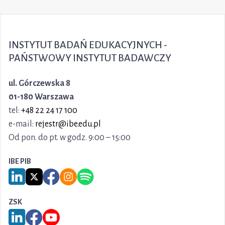
INSTYTUT BADAŃ EDUKACYJNYCH -
PAŃSTWOWY INSTYTUT BADAWCZY
ul. Górczewska 8
01-180 Warszawa
tel:
+48 22 24 17 100
e-mail:
rejestr@ibe.edu.pl
Od pon. do pt. w godz. 9:00 – 15:00
IBE PIB
Link do serwisu LinkedIn IBE PIB
Link do serwisu X IBE PIB
Link do Facebook IBE PIB
Link do Instagram IBE PIB
Link do Spotify IBE PIB
ZSK
Link do serwisu LinkedIn ZSK
Link do Facebook ZSK
Link do YouTube ZSK