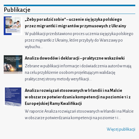
Publikacje
„Żeby poradzić sobie” – uczenie się języka polskiego
przez migrantki i migrantów przymusowych z Ukrainy
W publikacji przedstawiono proces uczenia się języka polskiego
przez migrantki z Ukrainy, które przybyły do Warszawy po
wybuchu…
Analiza dowodów i deklaracji – praktyczne wskazówki
Zebrane w publikacji informacje i doświadczenia autorów mają
na celu przybliżenie osobom projektującym walidację
praktycznej strony metody weryfikacji…
Analiza rozwiązań stosowanych w Irlandii i na Malcie
w obszarze potwierdzania kompetencji na poziomie 1 i 2
Europejskiej Ramy Kwalifikacji
W raporcie Analiza rozwiązań stosowanych w Irlandii i na Malcie
w obszarze potwierdzania kompetencji na poziomie 1 i…
Więcej publikacji