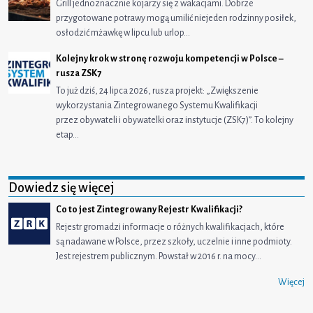
Grill jednoznacznie kojarzy się z wakacjami. Dobrze
przygotowane potrawy mogą umilić niejeden rodzinny posiłek,
osłodzić mżawkę w lipcu lub urlop…
Kolejny krok w stronę rozwoju kompetencji w Polsce –
rusza ZSK7
To już dziś, 24 lipca 2026, rusza projekt: „Zwiększenie
wykorzystania Zintegrowanego Systemu Kwalifikacji
przez obywateli i obywatelki oraz instytucje (ZSK7)”. To kolejny
etap…
Dowiedz się więcej
Co to jest Zintegrowany Rejestr Kwalifikacji?
Rejestr gromadzi informacje o różnych kwalifikacjach, które
są nadawane w Polsce, przez szkoły, uczelnie i inne podmioty.
Jest rejestrem publicznym. Powstał w 2016 r. na mocy…
Więcej