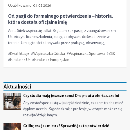
Opublikowano:
04.02.2026
Od pasji do formalnego potwierdzenia – historia,
która dostała oficjalne imię
Anna Sitek wspina się od lat. Regularnie, z pasją, z zaangażowaniem.
Ukończyła liczne szkolenia, kursy, zdobywała doświadczenie w
terenie. Umiejętności zdobywała przez praktykę, obserwację,...
#
Kwalifikacje
#
Wspinaczka Górska
#
Wspinaczka Sportowa
#
ZSK
#
Fundusze UE
#
Fundusze Europejskie
Aktualności
Czy studia mają jeszcze sens? Drop-out a oferta uczelni
Aby zostać specjalistą w jakiejś dziedzinie, czasem trzeba mieć
dyplom uczelni. Są jednak takie profesje, w których możesz się
rozwijać dzięki innym…
Grillujesz jak mistrz? Sprawdź, jak to potwierdzić