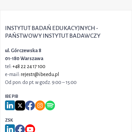
INSTYTUT BADAŃ EDUKACYJNYCH -
PAŃSTWOWY INSTYTUT BADAWCZY
ul. Górczewska 8
01-180 Warszawa
tel:
+48 22 24 17 100
e-mail:
rejestr@ibe.edu.pl
Od pon. do pt. w godz. 9:00 – 15:00
IBE PIB
Link do serwisu LinkedIn IBE PIB
Link do serwisu X IBE PIB
Link do Facebook IBE PIB
Link do Instagram IBE PIB
Link do Spotify IBE PIB
ZSK
Link do serwisu LinkedIn ZSK
Link do Facebook ZSK
Link do YouTube ZSK