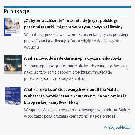
Publikacje
„Żeby poradzić sobie” – uczenie się języka polskiego
przez migrantki i migrantów przymusowych z Ukrainy
W publikacji przedstawiono proces uczenia się języka polskiego
przez migrantki z Ukrainy, które przybyły do Warszawy po
wybuchu…
Analiza dowodów i deklaracji – praktyczne wskazówki
Zebrane w publikacji informacje i doświadczenia autorów mają
na celu przybliżenie osobom projektującym walidację
praktycznej strony metody weryfikacji…
Analiza rozwiązań stosowanych w Irlandii i na Malcie
w obszarze potwierdzania kompetencji na poziomie 1 i 2
Europejskiej Ramy Kwalifikacji
W raporcie Analiza rozwiązań stosowanych w Irlandii i na Malcie
w obszarze potwierdzania kompetencji na poziomie 1 i…
Więcej publikacji