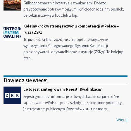
Grill jednoznacznie kojarzy się z wakacjami. Dobrze
przygotowane potrawy mogą umilić niejeden rodzinny posiłek,
osłodzić mżawkę w lipcu lub urlop…
Kolejny krok w stronę rozwoju kompetencji w Polsce –
rusza ZSK7
To już dziś, 24 lipca 2026, rusza projekt: „Zwiększenie
wykorzystania Zintegrowanego Systemu Kwalifikacji
przez obywateli i obywatelki oraz instytucje (ZSK7)”. To kolejny
etap…
Dowiedz się więcej
Co to jest Zintegrowany Rejestr Kwalifikacji?
Rejestr gromadzi informacje o różnych kwalifikacjach, które
są nadawane w Polsce, przez szkoły, uczelnie i inne podmioty.
Jest rejestrem publicznym. Powstał w 2016 r. na mocy…
Więcej