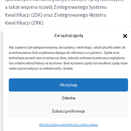
a także wspiera rozwój Zintegrowanego Systemu
Kwalifikacji (ZSK) oraz Zintegrowanego Rejestru
Kwalifikacji (ZRK).
Zarządzaj zgodą
Aby zapewnić jak najlepsze wrażenia, korzystamy z technologii, takich jak pliki cookie, do
przechowywania i/lub uzyskiwania dostępu do informacji o urządzeniu. Zgoda na te
technologie pozwoli nam przetwarzać dane, takie jak zachowanie podczas przeglądania
lub unikalne identyfikatory na tej stronie. Brak wyrażenia zgody lub wycofanie zgody może
niekorzystnie wpłynąć na niektóre cechy i funkcje.
Akceptuję
Odmów
Portal współfinansowany ze środków Unii Europejskiej w
Zobacz preferencje
ramach Funduszy Europejskich dla Rozwoju Społecznego
(FERS)
Podziel się opinią
Polityka plików cookies
Polityka plików cookies