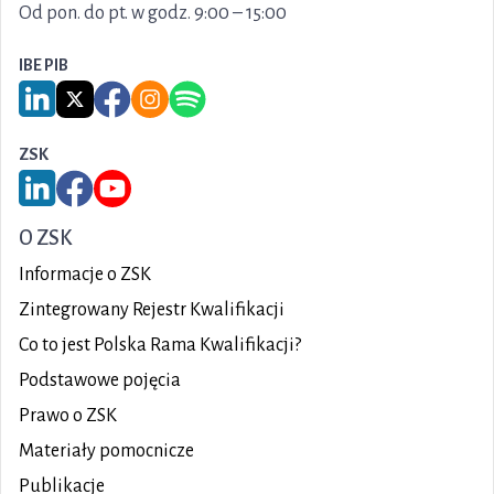
Od pon. do pt. w godz. 9:00 – 15:00
IBE PIB
Link do serwisu LinkedIn IBE PIB
Link do serwisu X IBE PIB
Link do Facebook IBE PIB
Link do Instagram IBE PIB
Link do Spotify IBE PIB
ZSK
Link do serwisu LinkedIn ZSK
Link do Facebook ZSK
Link do YouTube ZSK
O ZSK
Informacje o ZSK
Zintegrowany Rejestr Kwalifikacji
Co to jest Polska Rama Kwalifikacji?
Podstawowe pojęcia
Prawo o ZSK
Materiały pomocnicze
Publikacje