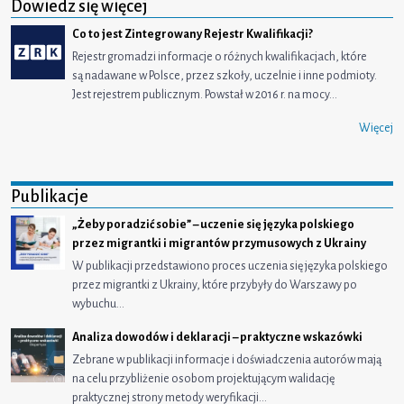
Dowiedz się więcej
Co to jest Zintegrowany Rejestr Kwalifikacji?
Rejestr gromadzi informacje o różnych kwalifikacjach, które
są nadawane w Polsce, przez szkoły, uczelnie i inne podmioty.
Jest rejestrem publicznym. Powstał w 2016 r. na mocy…
Więcej
Publikacje
„Żeby poradzić sobie” – uczenie się języka polskiego
przez migrantki i migrantów przymusowych z Ukrainy
W publikacji przedstawiono proces uczenia się języka polskiego
przez migrantki z Ukrainy, które przybyły do Warszawy po
wybuchu…
Analiza dowodów i deklaracji – praktyczne wskazówki
Zebrane w publikacji informacje i doświadczenia autorów mają
na celu przybliżenie osobom projektującym walidację
praktycznej strony metody weryfikacji…