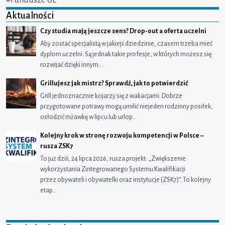
Aktualności
Czy studia mają jeszcze sens? Drop-out a oferta uczelni
Aby zostać specjalistą w jakiejś dziedzinie, czasem trzeba mieć
dyplom uczelni. Są jednak takie profesje, w których możesz się
rozwijać dzięki innym…
Grillujesz jak mistrz? Sprawdź, jak to potwierdzić
Grill jednoznacznie kojarzy się z wakacjami. Dobrze
przygotowane potrawy mogą umilić niejeden rodzinny posiłek,
osłodzić mżawkę w lipcu lub urlop…
Kolejny krok w stronę rozwoju kompetencji w Polsce –
rusza ZSK7
To już dziś, 24 lipca 2026, rusza projekt: „Zwiększenie
wykorzystania Zintegrowanego Systemu Kwalifikacji
przez obywateli i obywatelki oraz instytucje (ZSK7)”. To kolejny
etap…